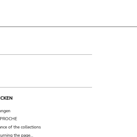
ECKEN
ungen
t PROCHE
nce of the collections
turning the page…