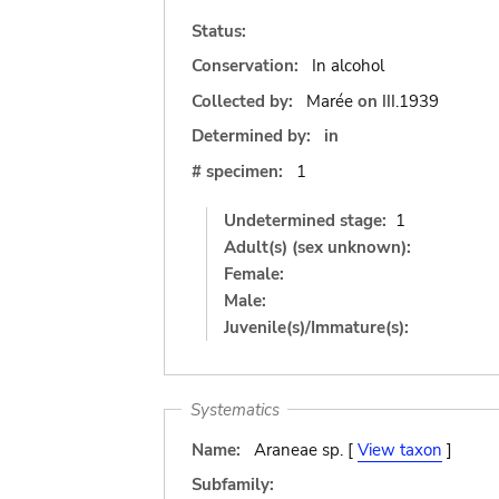
Status:
Conservation:
In alcohol
Collected by:
Marée
on
III.1939
Determined by:
in
# specimen:
1
Undetermined stage:
1
Adult(s) (sex unknown):
Female:
Male:
Juvenile(s)/Immature(s):
Systematics
Name:
Araneae sp. [
View taxon
]
Subfamily: