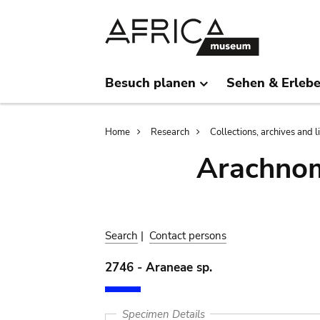
Skip
Skip
to
to
main
search
content
Besuch planen
Sehen & Erleb
Breadcrumb
Home
Research
Collections, archives and l
Arachnom
Search
|
Contact persons
2746 - Araneae sp.
Specimen Details