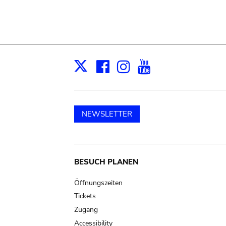
Facebook
Instagram
Youtube
Print
X
NEWSLETTER
Main
BESUCH PLANEN
navigation
Öffnungszeiten
Tickets
Zugang
Accessibility