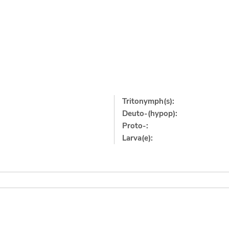
Tritonymph(s):
Deuto-(hypop):
Proto-:
Larva(e):