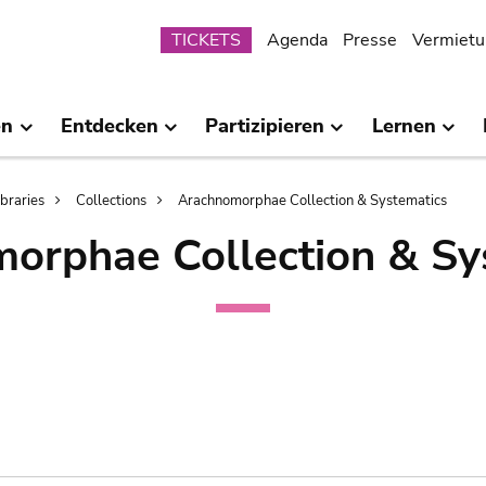
Submenu
TICKETS
Agenda
Presse
Vermietu
en
Entdecken
Partizipieren
Lernen
ibraries
Collections
Arachnomorphae Collection & Systematics
orphae Collection & Sy