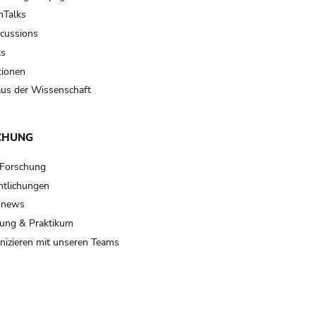
Talks
scussions
ts
tionen
us der Wissenschaft
CHUNG
 Forschung
ntlichungen
 news
ung & Praktikum
izieren mit unseren Teams