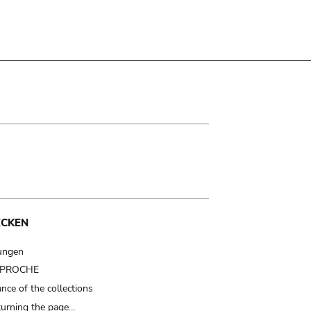
ECKEN
ungen
t PROCHE
nce of the collections
turning the page…