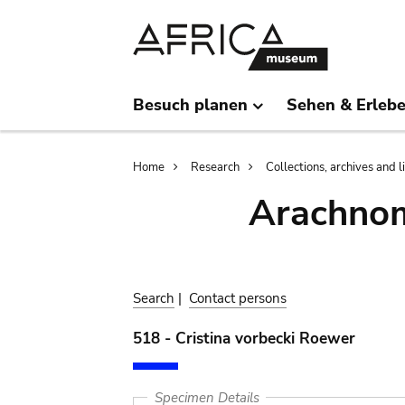
Skip
Skip
to
to
main
search
content
Besuch planen
Sehen & Erleb
Breadcrumb
Home
Research
Collections, archives and l
Arachnom
Search
|
Contact persons
518 - Cristina vorbecki Roewer
Specimen Details