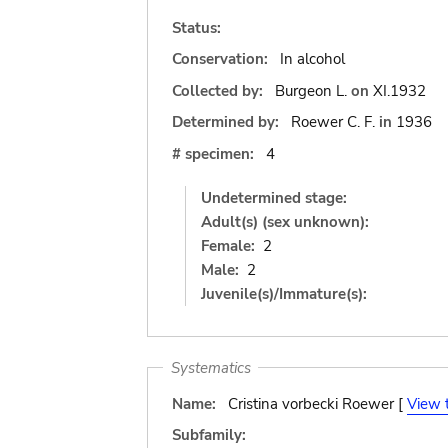
Status:
Conservation:
In alcohol
Collected by:
Burgeon L.
on
XI.1932
Determined by:
Roewer C. F.
in
1936
# specimen:
4
Undetermined stage:
Adult(s) (sex unknown):
Female:
2
Male:
2
Juvenile(s)/Immature(s):
Systematics
Name:
Cristina vorbecki Roewer [
View 
Subfamily: