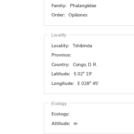
Family:
Phalangiidae
Order:
Opiliones
Locality
Locality:
Tshibinda
Province:
Country:
Congo, D. R.
Latitude:
S 02° 19'
Longitude:
E 028° 45'
Ecology
Ecology:
Altitude:
m