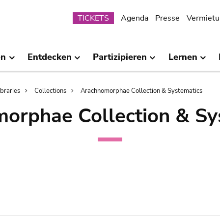
Submenu
TICKETS
Agenda
Presse
Vermietu
en
Entdecken
Partizipieren
Lernen
ibraries
Collections
Arachnomorphae Collection & Systematics
orphae Collection & Sy