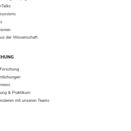
Talks
scussions
ts
tionen
us der Wissenschaft
CHUNG
 Forschung
ntlichungen
 news
ung & Praktikum
izieren mit unseren Teams