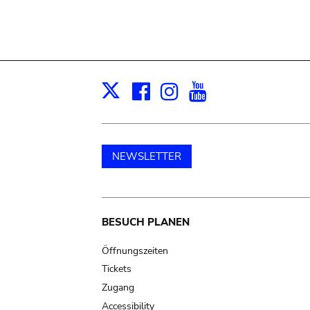
Facebook
Instagram
Youtube
Print
X
NEWSLETTER
Main
BESUCH PLANEN
navigation
Öffnungszeiten
Tickets
Zugang
Accessibility