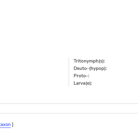
Tritonymph(s):
Deuto-(hypop):
Proto-:
Larva(e):
taxon
]