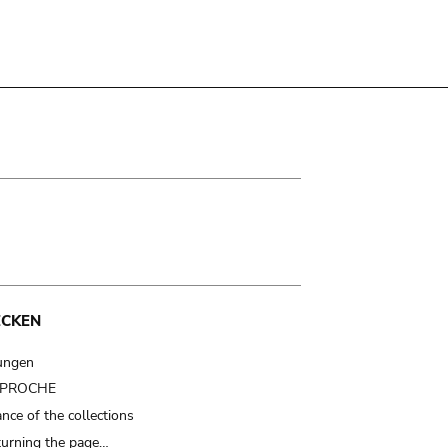
ECKEN
ungen
t PROCHE
nce of the collections
turning the page…