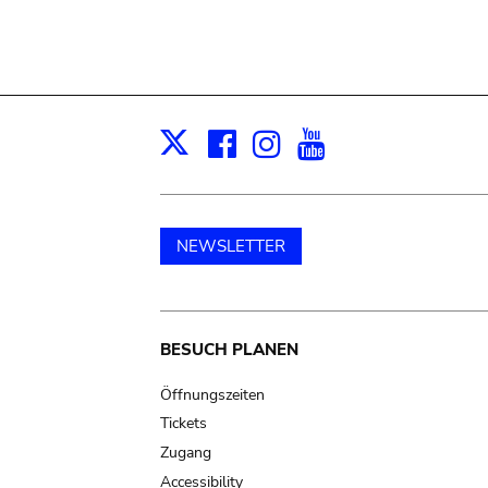
Facebook
Instagram
Youtube
Print
X
NEWSLETTER
Main
BESUCH PLANEN
navigation
Öffnungszeiten
Tickets
Zugang
Accessibility