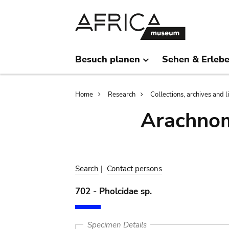
Skip
Skip
to
to
main
search
content
Besuch planen
Sehen & Erleb
Breadcrumb
Home
Research
Collections, archives and l
Arachnom
Search
|
Contact persons
702 - Pholcidae sp.
Specimen Details