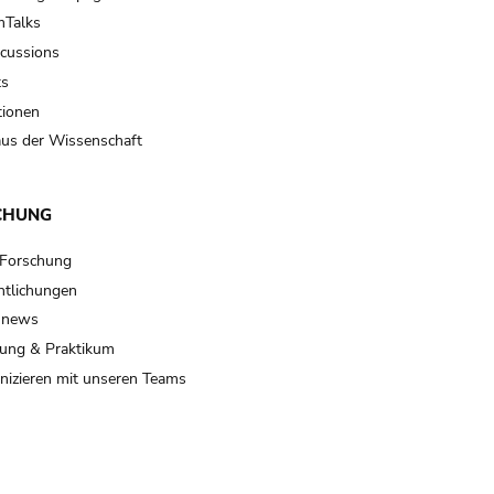
Talks
scussions
ts
tionen
us der Wissenschaft
CHUNG
 Forschung
ntlichungen
 news
ung & Praktikum
izieren mit unseren Teams