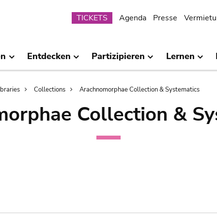
Submenu
TICKETS
Agenda
Presse
Vermietu
en
Entdecken
Partizipieren
Lernen
ibraries
Collections
Arachnomorphae Collection & Systematics
orphae Collection & Sy