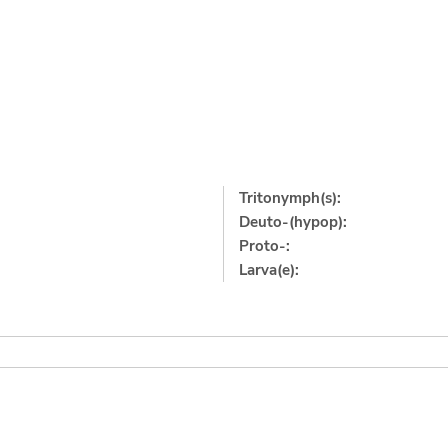
Tritonymph(s):
Deuto-(hypop):
Proto-:
Larva(e):