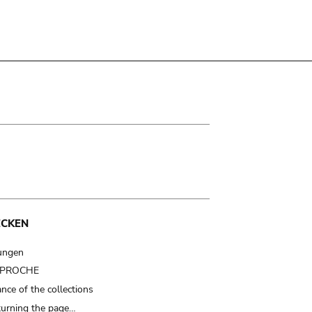
ECKEN
ungen
t PROCHE
nce of the collections
turning the page…