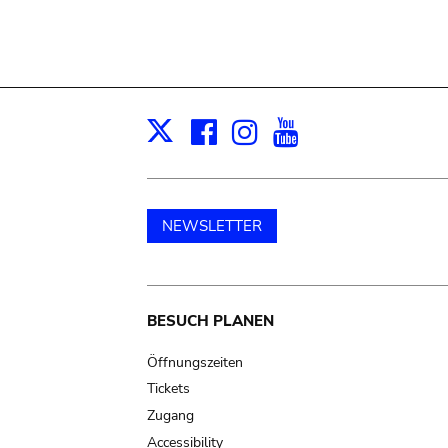
Facebook
Instagram
Youtube
Print
X
NEWSLETTER
Main
BESUCH PLANEN
navigation
Öffnungszeiten
Tickets
Zugang
Accessibility