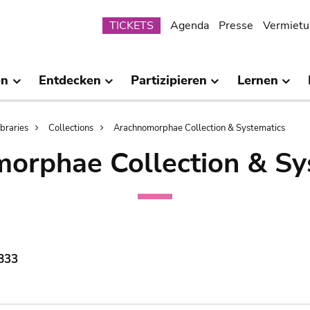
Submenu
TICKETS
Agenda
Presse
Vermietu
en
Entdecken
Partizipieren
Lernen
ibraries
Collections
Arachnomorphae Collection & Systematics
orphae Collection & Sy
1833