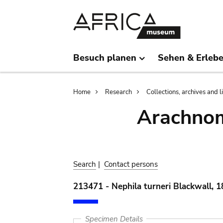
Skip
Skip
to
to
main
search
content
Besuch planen
Sehen & Erleb
Breadcrumb
Home
Research
Collections, archives and l
Arachnom
Search
|
Contact persons
213471 - Nephila turneri Blackwall, 
Specimen Details