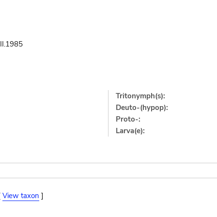
III.1985
Tritonymph(s):
Deuto-(hypop):
Proto-:
Larva(e):
[
View taxon
]