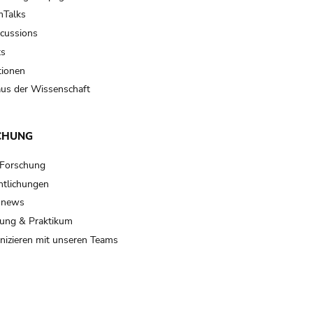
Talks
scussions
ts
tionen
us der Wissenschaft
CHUNG
 Forschung
ntlichungen
 news
ung & Praktikum
izieren mit unseren Teams