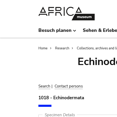
Skip
Skip
to
to
main
search
content
Besuch planen
Sehen & Erleb
Breadcrumb
Home
Research
Collections, archives and l
Echinod
Search
|
Contact persons
1018 - Echinodermata
Specimen Details