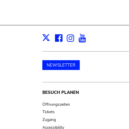
Facebook
Instagram
Youtube
Print
X
NEWSLETTER
Main
BESUCH PLANEN
navigation
Öffnungszeiten
Tickets
Zugang
Accessibility