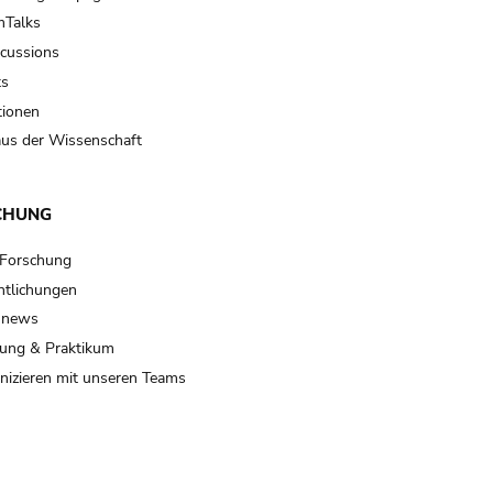
Talks
scussions
ts
tionen
us der Wissenschaft
CHUNG
 Forschung
ntlichungen
 news
ung & Praktikum
izieren mit unseren Teams