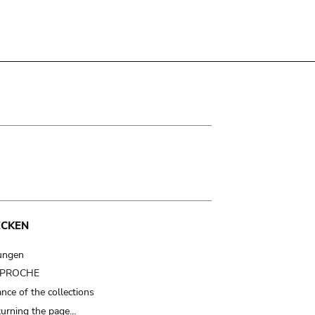
ECKEN
ungen
t PROCHE
nce of the collections
turning the page…