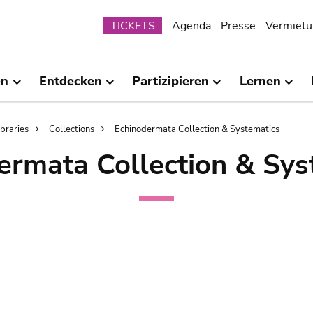
Submenu
TICKETS
Agenda
Presse
Vermietu
en
Entdecken
Partizipieren
Lernen
ibraries
Collections
Echinodermata Collection & Systematics
ermata Collection & Sys