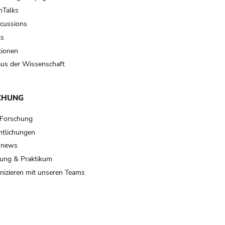
Talks
scussions
ts
tionen
us der Wissenschaft
CHUNG
 Forschung
ntlichungen
 news
ung & Praktikum
izieren mit unseren Teams