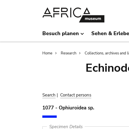
Skip
Skip
to
to
main
search
content
Besuch planen
Sehen & Erleb
Breadcrumb
Home
Research
Collections, archives and l
Echinod
Search
|
Contact persons
1077 - Ophiuroidea sp.
Specimen Details