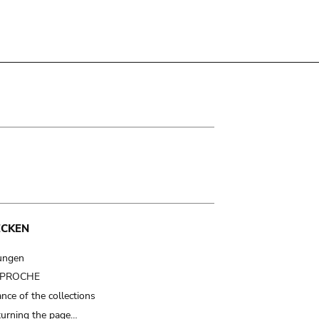
ECKEN
ungen
t PROCHE
nce of the collections
turning the page…