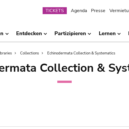
Submenu
TICKETS
Agenda
Presse
Vermietu
en
Entdecken
Partizipieren
Lernen
ibraries
Collections
Echinodermata Collection & Systematics
ermata Collection & Sys