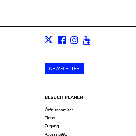
Facebook
Instagram
Youtube
Print
X
NEWSLETTER
Main
BESUCH PLANEN
navigation
Öffnungszeiten
Tickets
Zugang
Accessibility