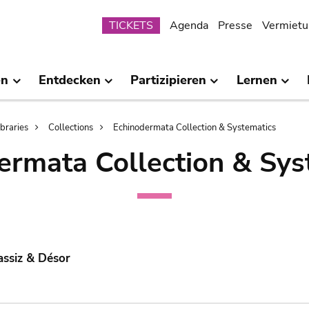
Submenu
TICKETS
Agenda
Presse
Vermietu
en
Entdecken
Partizipieren
Lernen
ibraries
Collections
Echinodermata Collection & Systematics
ermata Collection & Sys
assiz & Désor