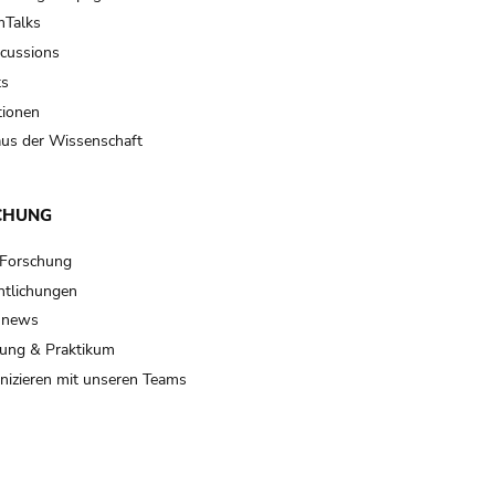
Talks
scussions
ts
tionen
us der Wissenschaft
CHUNG
 Forschung
ntlichungen
 news
ung & Praktikum
izieren mit unseren Teams