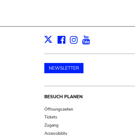
Facebook
Instagram
Youtube
Print
X
NEWSLETTER
Main
BESUCH PLANEN
navigation
Öffnungszeiten
Tickets
Zugang
Accessibility