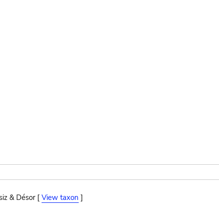
siz & Désor [
View taxon
]