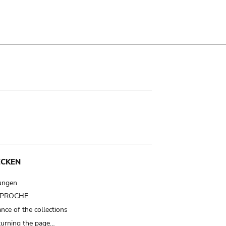
ECKEN
ungen
t PROCHE
nce of the collections
turning the page…