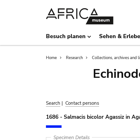
Skip
Skip
to
to
main
search
content
Besuch planen
Sehen & Erleb
Breadcrumb
Home
Research
Collections, archives and l
Echinod
Search
|
Contact persons
1686 - Salmacis bicolor Agassiz in Ag
Specimen Details