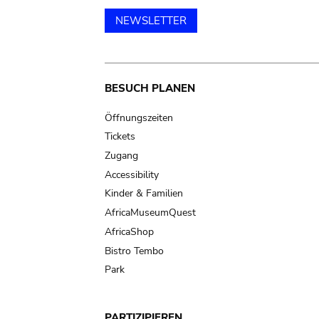
NEWSLETTER
Main
BESUCH PLANEN
navigation
Öffnungszeiten
Tickets
Zugang
Accessibility
Kinder & Familien
AfricaMuseumQuest
AfricaShop
Bistro Tembo
Park
PARTIZIPIEREN