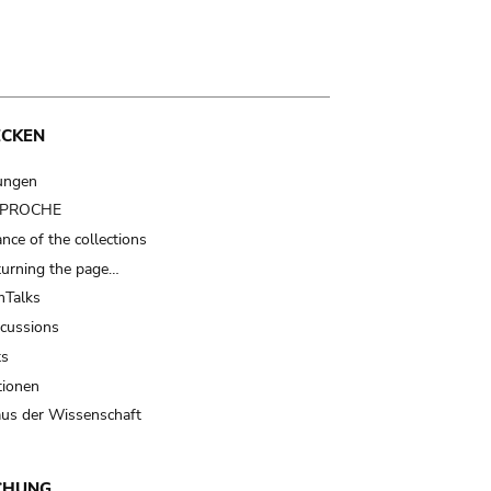
ECKEN
ungen
t PROCHE
nce of the collections
turning the page…
Talks
scussions
ts
tionen
us der Wissenschaft
CHUNG