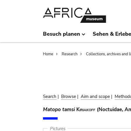
Skip
Skip
to
to
main
search
content
Besuch planen
Sehen & Erleb
Breadcrumb
Home
Research
Collections, archives and l
Search
|
Browse
|
Aim and scope
|
Method
Matopo tamsi
Kiriakoff
(Noctuidae, Am
Pictures