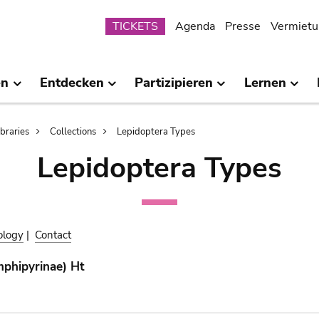
Submenu
TICKETS
Agenda
Presse
Vermietu
en
Entdecken
Partizipieren
Lernen
ibraries
Collections
Lepidoptera Types
Lepidoptera Types
ology
|
Contact
phipyrinae) Ht