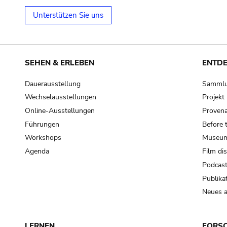
Unterstützen Sie uns
SEHEN & ERLEBEN
ENTD
Dauerausstellung
Samml
Wechselausstellungen
Projek
Online-Ausstellungen
Provena
Führungen
Before 
Workshops
Museum
Agenda
Film di
Podcas
Publika
Neues a
LERNEN
FORS