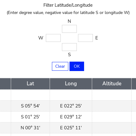
Filter Latitude/Longitude
(Enter degree value, negative value for latitude S or longitude W)
N
latN
longW
longE
W
E
latS
S
Lat
Long
Altitude
S 05° 54'
E 022° 25'
S 01° 25'
E 029° 12'
N 00° 31'
E 025° 11'