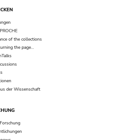
ECKEN
ungen
t PROCHE
nce of the collections
turning the page…
Talks
scussions
ts
tionen
us der Wissenschaft
CHUNG
 Forschung
ntlichungen
 news