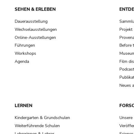
SEHEN & ERLEBEN
ENTD
Dauerausstellung
Samml
Wechselausstellungen
Projek
Online-Ausstellungen
Provena
Führungen
Before 
Workshops
Museum
Agenda
Film di
Podcas
Publika
Neues a
LERNEN
FORS
Kindergarten & Grundschulen
Unsere
Weiterführende Schulen
Veröffe
Lehrerinnen & Lehrer
Science