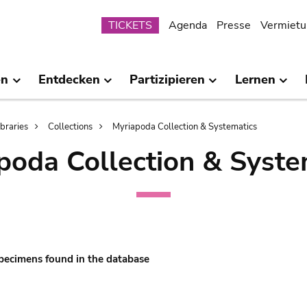
Submenu
TICKETS
Agenda
Presse
Vermietu
en
Entdecken
Partizipieren
Lernen
ibraries
Collections
Myriapoda Collection & Systematics
poda Collection & Syste
pecimens found in the database