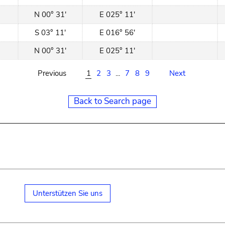
N 00° 31'
E 025° 11'
S 03° 11'
E 016° 56'
N 00° 31'
E 025° 11'
Previous
1
2
3
...
7
8
9
Next
Back to Search page
Unterstützen Sie uns