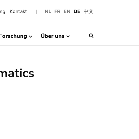
ng
Kontakt
NL
FR
EN
DE
中文
Forschung
Über uns
Search
matics