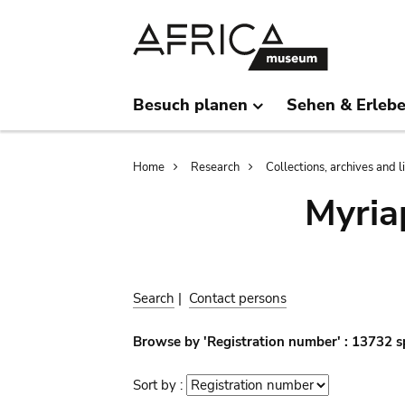
Skip
Skip
to
to
main
search
content
Besuch planen
Sehen & Erleb
Breadcrumb
Home
Research
Collections, archives and l
Myria
Search
|
Contact persons
Browse by 'Registration number' : 13732 s
Sort by :
Sort