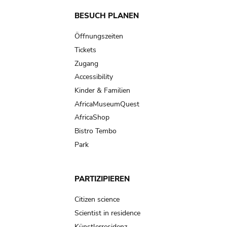
Main
BESUCH PLANEN
navigation
Öffnungszeiten
Tickets
Zugang
Accessibility
Kinder & Familien
AfricaMuseumQuest
AfricaShop
Bistro Tembo
Park
PARTIZIPIEREN
Citizen science
Scientist in residence
Künstlerresidenz