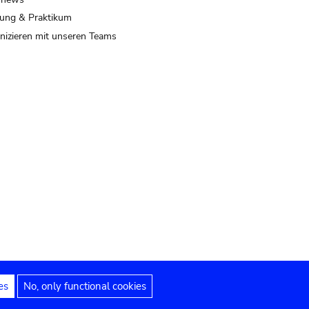
ung & Praktikum
izieren mit unseren Teams
es
No, only functional cookies
 Hinweise
Erklärung zur Barrierefreiheit