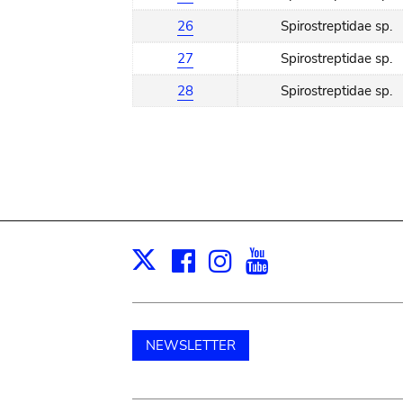
26
Spirostreptidae sp.
27
Spirostreptidae sp.
28
Spirostreptidae sp.
Facebook
Instagram
Youtube
Print
X
NEWSLETTER