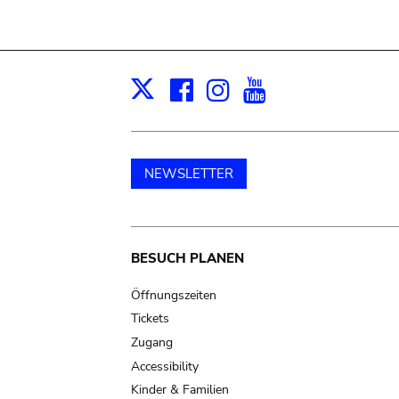
Facebook
Instagram
Youtube
Print
X
NEWSLETTER
Main
BESUCH PLANEN
navigation
Öffnungszeiten
Tickets
Zugang
Accessibility
Kinder & Familien