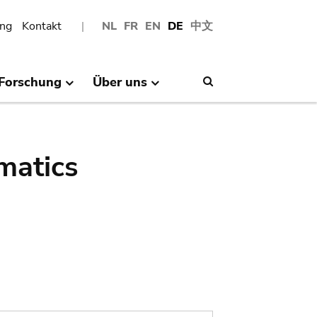
ng
Kontakt
NL
FR
EN
DE
中文
Forschung
Über uns
Search
matics