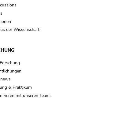
scussions
ts
tionen
us der Wissenschaft
CHUNG
 Forschung
ntlichungen
 news
ung & Praktikum
izieren mit unseren Teams