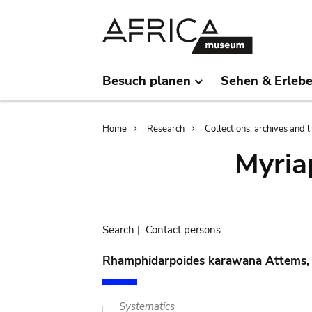
Skip
Skip
to
to
main
search
content
Besuch planen
Sehen & Erleb
Breadcrumb
Home
Research
Collections, archives and l
Myria
Search
|
Contact persons
Rhamphidarpoides karawana Attems,
Systematics