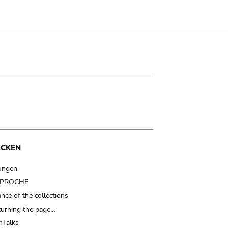
ECKEN
ungen
t PROCHE
nce of the collections
turning the page…
Talks