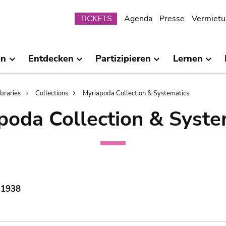
Submenu
TICKETS
Agenda
Presse
Vermietu
en
Entdecken
Partizipieren
Lernen
ibraries
Collections
Myriapoda Collection & Systematics
poda Collection & Syste
 1938