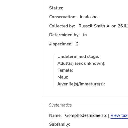
Status:
Conservation:
In alcohol
Collected by:
Russell-Smith A.
on
26.II
Determined by:
in
# specimen:
2
Undetermined stage:
Adult(s) (sex unknown):
Female:
Male:
Juvenile(s)/Immature(s):
Systematics
Name:
Gomphodesmidae sp. [
View tax
Subfamily: