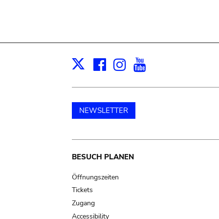
Facebook
Instagram
Youtube
Print
X
NEWSLETTER
Main
BESUCH PLANEN
navigation
Öffnungszeiten
Tickets
Zugang
Accessibility