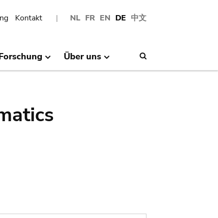
ng
Kontakt
NL
FR
EN
DE
中文
Forschung
Über uns
Search
matics