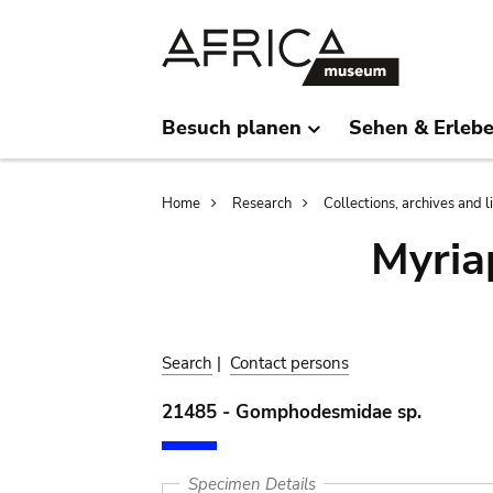
Skip
Skip
to
to
main
search
content
Besuch planen
Sehen & Erleb
Breadcrumb
Home
Research
Collections, archives and l
Myria
Search
|
Contact persons
21485 - Gomphodesmidae sp.
Specimen Details