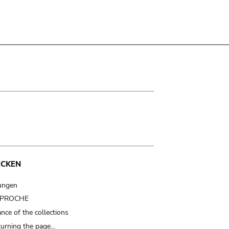
ECKEN
ungen
t PROCHE
nce of the collections
turning the page…