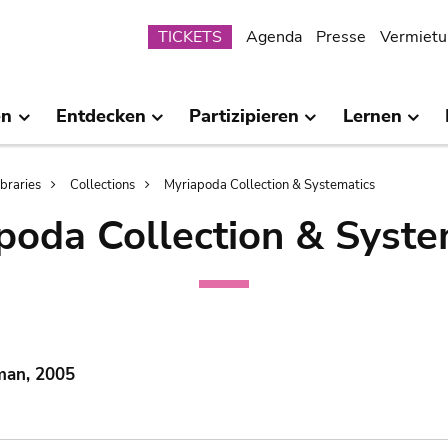
Submenu
TICKETS
Agenda
Presse
Vermietu
en
Entdecken
Partizipieren
Lernen
ibraries
Collections
Myriapoda Collection & Systematics
poda Collection & Syste
man, 2005