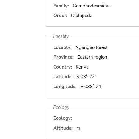
Family:
Gomphodesmidae
Order:
Diplopoda
Locality
Locality:
Ngangao forest
Province:
Eastern region
Country:
Kenya
Latitude:
S 03° 22'
Longitude:
E 038° 21'
Ecology
Ecology:
Altitude:
m