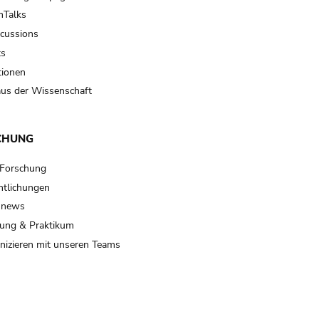
Talks
scussions
ts
tionen
us der Wissenschaft
CHUNG
 Forschung
ntlichungen
 news
ung & Praktikum
izieren mit unseren Teams