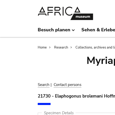
Skip
Skip
to
to
main
search
content
Besuch planen
Sehen & Erleb
Breadcrumb
Home
Research
Collections, archives and l
Myria
Search
|
Contact persons
21730 - Elaphogonus brolemani Hoff
Specimen Details