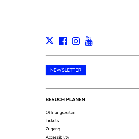
Facebook
Instagram
Youtube
Print
X
NEWSLETTER
Main
BESUCH PLANEN
navigation
Öffnungszeiten
Tickets
Zugang
Accessibility