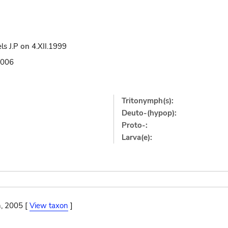
ls J.P
on
4.XII.1999
006
Tritonymph(s):
Deuto-(hypop):
Proto-:
Larva(e):
, 2005 [
View taxon
]