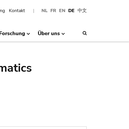
ng
Kontakt
NL
FR
EN
DE
中文
Forschung
Über uns
Search
matics