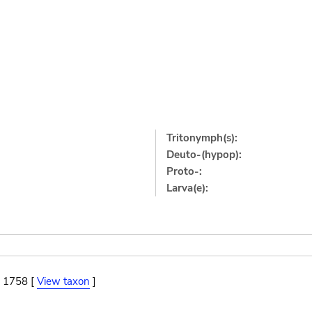
Tritonymph(s):
Deuto-(hypop):
Proto-:
Larva(e):
, 1758 [
View taxon
]