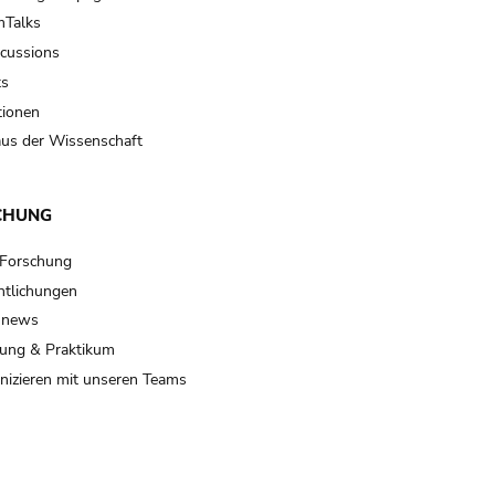
Talks
scussions
ts
tionen
us der Wissenschaft
CHUNG
 Forschung
ntlichungen
 news
ung & Praktikum
izieren mit unseren Teams