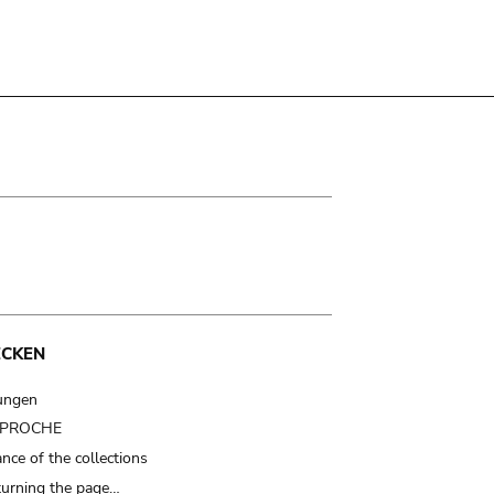
ECKEN
ungen
t PROCHE
nce of the collections
turning the page…