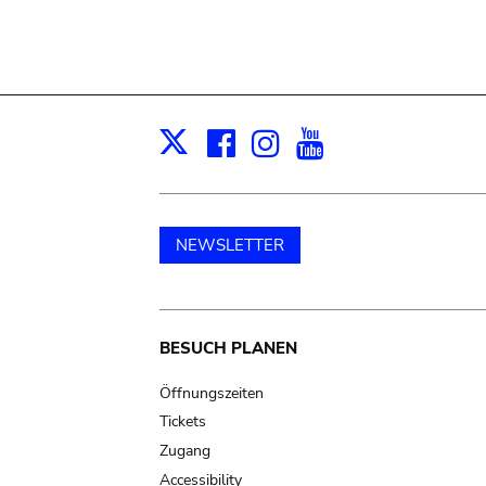
Facebook
Instagram
Youtube
Print
X
NEWSLETTER
Main
BESUCH PLANEN
navigation
Öffnungszeiten
Tickets
Zugang
Accessibility