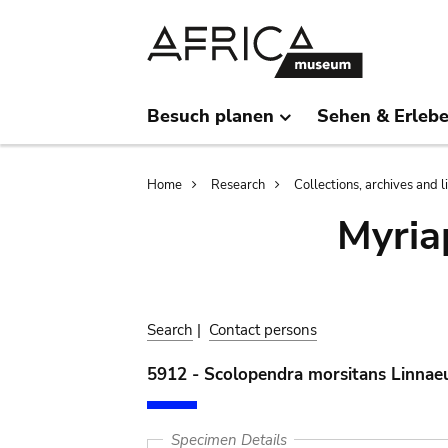
Skip
Skip
to
to
main
search
content
Besuch planen
Sehen & Erleb
Breadcrumb
Home
Research
Collections, archives and l
Myria
Search
|
Contact persons
5912 - Scolopendra morsitans Linnae
Specimen Details