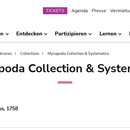
Submenu
TICKETS
Agenda
Presse
Vermietu
en
Entdecken
Partizipieren
Lernen
ibraries
Collections
Myriapoda Collection & Systematics
poda Collection & Syste
us, 1758