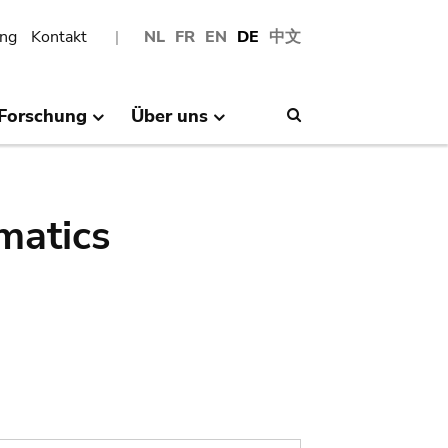
ng
Kontakt
NL
FR
EN
DE
中文
Forschung
Über uns
Search
matics