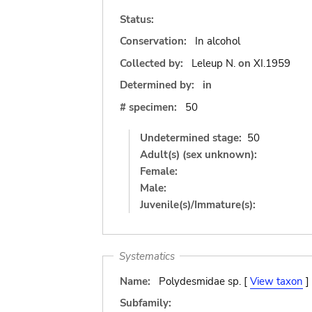
Status:
Conservation:
In alcohol
Collected by:
Leleup N.
on
XI.1959
Determined by:
in
# specimen:
50
Undetermined stage:
50
Adult(s) (sex unknown):
Female:
Male:
Juvenile(s)/Immature(s):
Systematics
Name:
Polydesmidae sp. [
View taxon
]
Subfamily: