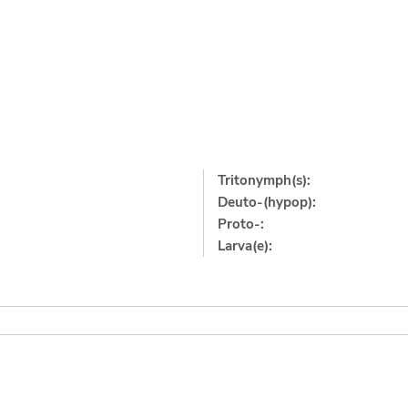
Tritonymph(s):
Deuto-(hypop):
Proto-:
Larva(e):