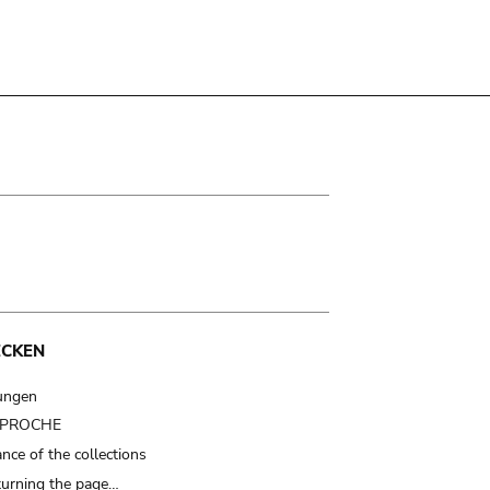
ECKEN
ungen
t PROCHE
nce of the collections
turning the page…