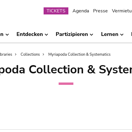
Submenu
TICKETS
Agenda
Presse
Vermietu
en
Entdecken
Partizipieren
Lernen
ibraries
Collections
Myriapoda Collection & Systematics
poda Collection & Syste