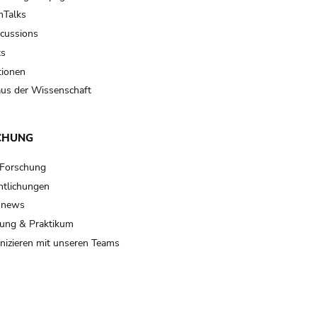
Talks
scussions
ts
tionen
us der Wissenschaft
CHUNG
 Forschung
ntlichungen
 news
ung & Praktikum
izieren mit unseren Teams