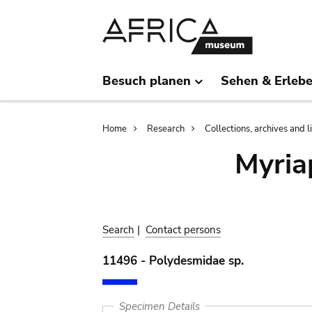
Skip
Skip
to
to
main
search
content
Besuch planen
Sehen & Erleb
Breadcrumb
Home
Research
Collections, archives and l
Myria
Search
|
Contact persons
11496 - Polydesmidae sp.
Specimen Details