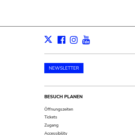
Facebook
Instagram
Youtube
Print
X
NEWSLETTER
Main
BESUCH PLANEN
navigation
Öffnungszeiten
Tickets
Zugang
Accessibility