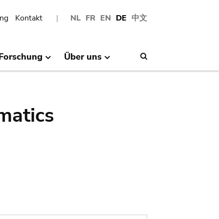
ng
Kontakt
NL
FR
EN
DE
中文
Forschung
Über uns
Search
matics