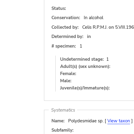
Status:
Conservation:
In alcohol
Collected by:
Celis R.P.M.J.
on
5.VIII.19
Determined by:
in
# specimen:
1
Undetermined stage:
1
Adult(s) (sex unknown):
Female:
Male:
Juvenile(s)/Immature(s):
Systematics
Name:
Polydesmidae sp. [
View taxon
]
Subfamily: