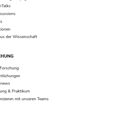
Talks
scussions
ts
tionen
us der Wissenschaft
CHUNG
 Forschung
ntlichungen
 news
ung & Praktikum
izieren mit unseren Teams