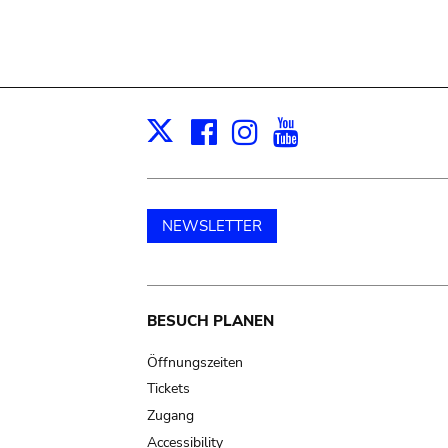
Facebook
Instagram
Youtube
Print
X
NEWSLETTER
Main
BESUCH PLANEN
navigation
Öffnungszeiten
Tickets
Zugang
Accessibility