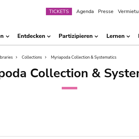
Submenu
TICKETS
Agenda
Presse
Vermietu
en
Entdecken
Partizipieren
Lernen
ibraries
Collections
Myriapoda Collection & Systematics
poda Collection & Syste