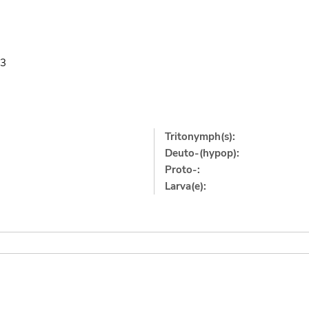
63
Tritonymph(s):
Deuto-(hypop):
Proto-:
Larva(e):