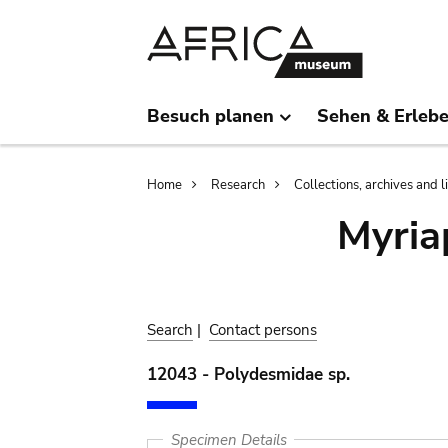
Skip
Skip
to
to
main
search
content
Besuch planen
Sehen & Erleb
Breadcrumb
Home
Research
Collections, archives and l
Myria
Search
|
Contact persons
12043 - Polydesmidae sp.
Specimen Details