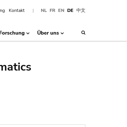
ng
Kontakt
NL
FR
EN
DE
中文
Forschung
Über uns
Search
matics