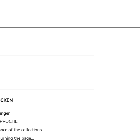
ECKEN
ungen
t PROCHE
nce of the collections
turning the page…