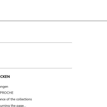
ECKEN
ungen
t PROCHE
nce of the collections
turning the page…