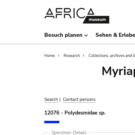
Skip
Skip
to
to
main
search
content
Besuch planen
Sehen & Erleb
Breadcrumb
Home
Research
Collections, archives and l
Myria
Search
|
Contact persons
12076 - Polydesmidae sp.
Specimen Details