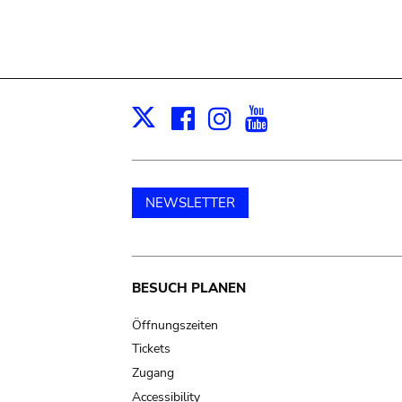
Facebook
Instagram
Youtube
Print
X
NEWSLETTER
Main
BESUCH PLANEN
navigation
Öffnungszeiten
Tickets
Zugang
Accessibility