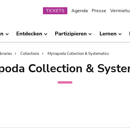
Submenu
TICKETS
Agenda
Presse
Vermietu
en
Entdecken
Partizipieren
Lernen
ibraries
Collections
Myriapoda Collection & Systematics
poda Collection & Syste