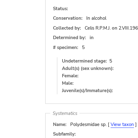
Status:
Conservation:
In alcohol
Collected by:
Celis R.P.M.J.
on
2.VIII.19
Determined by:
in
# specimen:
5
Undetermined stage:
5
Adult(s) (sex unknown):
Female:
Male:
Juvenile(s)/Immature(s):
Systematics
Name:
Polydesmidae sp. [
View taxon
]
Subfamily: