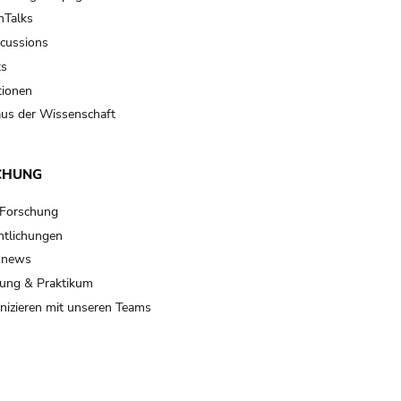
Talks
scussions
ts
tionen
us der Wissenschaft
CHUNG
 Forschung
ntlichungen
 news
ung & Praktikum
izieren mit unseren Teams