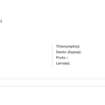
63
Tritonymph(s):
Deuto-(hypop):
Proto-:
Larva(e):