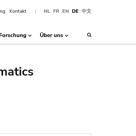
ng
Kontakt
NL
FR
EN
DE
中文
Forschung
Über uns
Search
matics