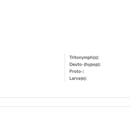
Tritonymph(s):
Deuto-(hypop):
Proto-:
Larva(e):