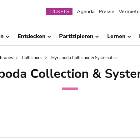
Submenu
TICKETS
Agenda
Presse
Vermietu
en
Entdecken
Partizipieren
Lernen
ibraries
Collections
Myriapoda Collection & Systematics
poda Collection & Syste