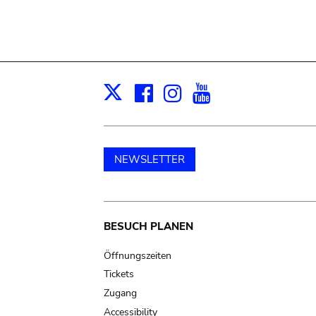
Facebook
Instagram
Youtube
Print
X
NEWSLETTER
Main
BESUCH PLANEN
navigation
Öffnungszeiten
Tickets
Zugang
Accessibility