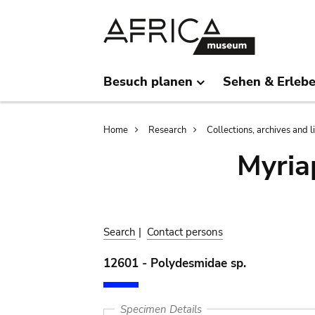
Skip
Skip
to
to
main
search
content
Besuch planen
Sehen & Erleb
Breadcrumb
Home
Research
Collections, archives and l
Myria
Search
|
Contact persons
12601 - Polydesmidae sp.
Specimen Details