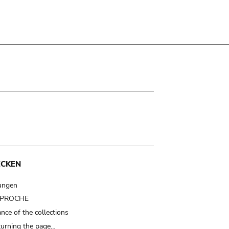
ECKEN
ungen
t PROCHE
nce of the collections
turning the page…