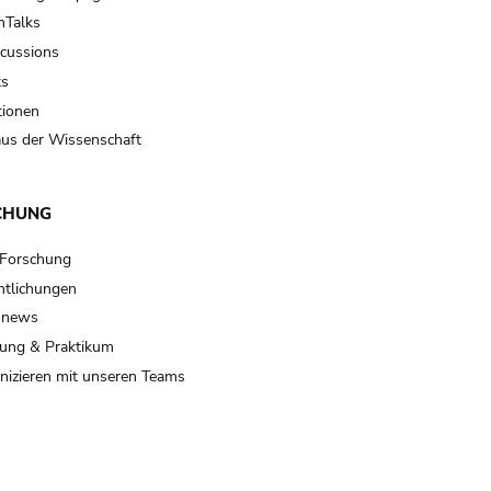
Talks
scussions
ts
tionen
us der Wissenschaft
CHUNG
 Forschung
ntlichungen
 news
ung & Praktikum
izieren mit unseren Teams