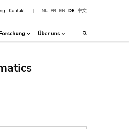
ng
Kontakt
NL
FR
EN
DE
中文
Forschung
Über uns
Search
matics