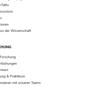
Talks
scussions
ts
tionen
us der Wissenschaft
CHUNG
 Forschung
ntlichungen
 news
ung & Praktikum
izieren mit unseren Teams