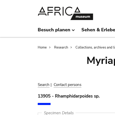
Skip
Skip
to
to
main
search
content
Besuch planen
Sehen & Erleb
Breadcrumb
Home
Research
Collections, archives and l
Myria
Search
|
Contact persons
13905 - Rhamphidarpoides sp.
Specimen Details