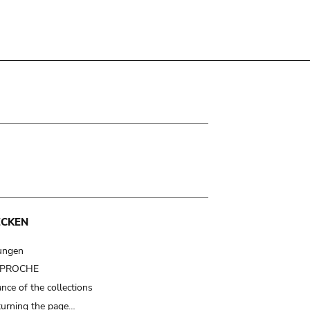
ECKEN
ungen
t PROCHE
nce of the collections
turning the page…