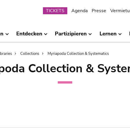
Submenu
TICKETS
Agenda
Presse
Vermietu
en
Entdecken
Partizipieren
Lernen
ibraries
Collections
Myriapoda Collection & Systematics
poda Collection & Syste