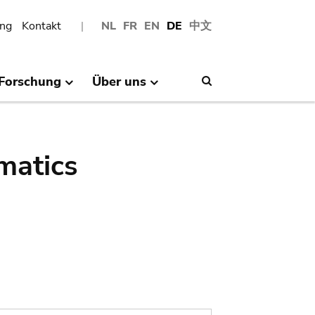
ng
Kontakt
NL
FR
EN
DE
中文
Forschung
Über uns
Search
matics