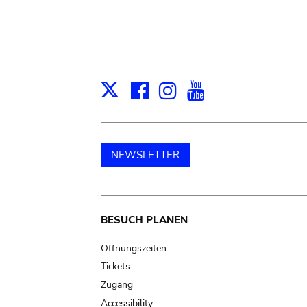
Facebook
Instagram
Youtube
Print
X
NEWSLETTER
Main
BESUCH PLANEN
navigation
Öffnungszeiten
Tickets
Zugang
Accessibility