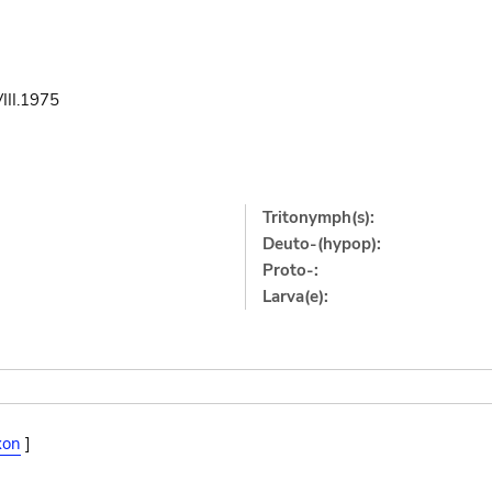
VIII.1975
Tritonymph(s):
Deuto-(hypop):
Proto-:
Larva(e):
xon
]