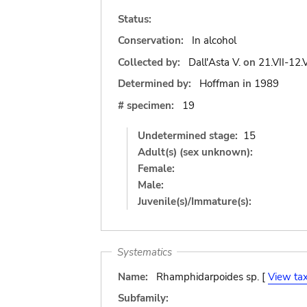
Status:
Conservation:
In alcohol
Collected by:
Dall'Asta V.
on
21.VII-12.
Determined by:
Hoffman
in
1989
# specimen:
19
Undetermined stage:
15
Adult(s) (sex unknown):
Female:
Male:
Juvenile(s)/Immature(s):
Systematics
Name:
Rhamphidarpoides sp. [
View ta
Subfamily: