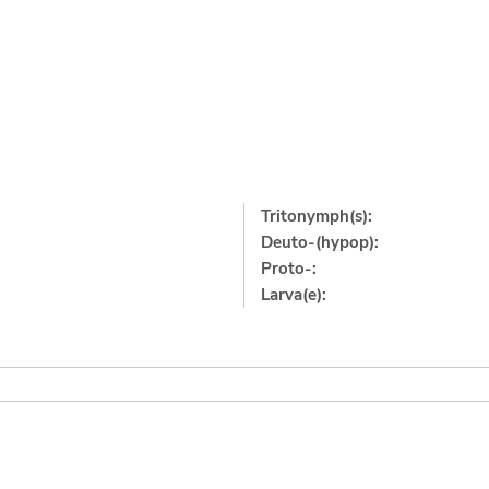
Tritonymph(s):
Deuto-(hypop):
Proto-:
Larva(e):