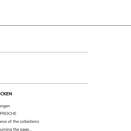
ECKEN
ungen
t PROCHE
nce of the collections
turning the page…