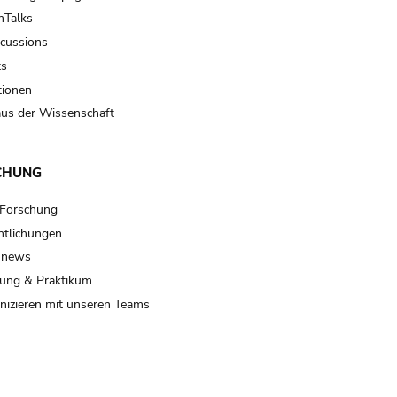
Talks
scussions
ts
tionen
us der Wissenschaft
CHUNG
 Forschung
ntlichungen
 news
ung & Praktikum
izieren mit unseren Teams