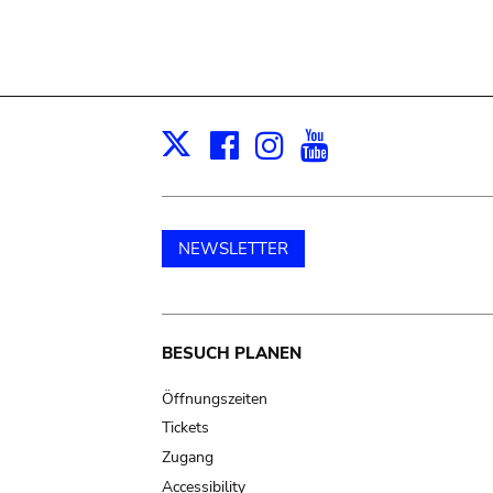
Facebook
Instagram
Youtube
Print
X
NEWSLETTER
Main
BESUCH PLANEN
navigation
Öffnungszeiten
Tickets
Zugang
Accessibility