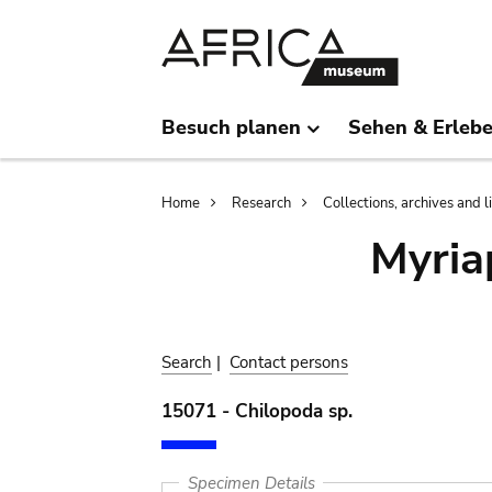
Skip
Skip
to
to
main
search
content
Besuch planen
Sehen & Erleb
Breadcrumb
Home
Research
Collections, archives and l
Myria
Search
|
Contact persons
15071 - Chilopoda sp.
Specimen Details