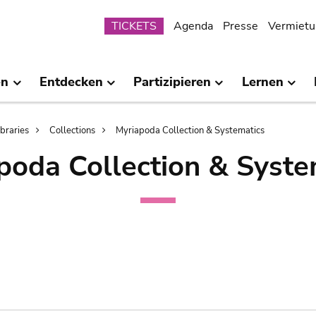
Submenu
TICKETS
Agenda
Presse
Vermietu
en
Entdecken
Partizipieren
Lernen
ibraries
Collections
Myriapoda Collection & Systematics
poda Collection & Syste