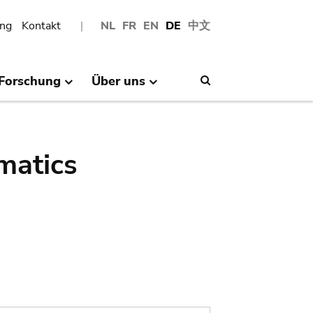
ng
Kontakt
NL
FR
EN
DE
中文
Forschung
Über uns
Search
matics