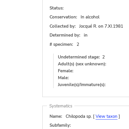
Status:
Conservation:
In alcohol
Collected by:
Jocqué R.
on
7.XI.1981
Determined by:
in
# specimen:
2
Undetermined stage:
2
Adult(s) (sex unknown):
Female:
Male:
Juvenile(s)/Immature(s):
Systematics
Name:
Chilopoda sp. [
View taxon
]
Subfamily: