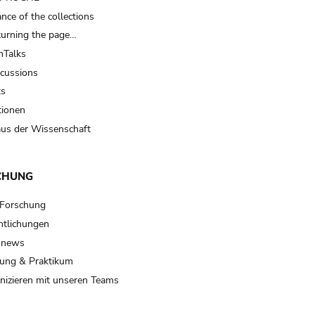
nce of the collections
turning the page…
Talks
scussions
ts
tionen
us der Wissenschaft
CHUNG
 Forschung
ntlichungen
 news
ung & Praktikum
izieren mit unseren Teams