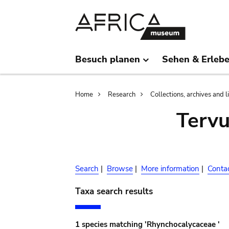
Skip
Skip
to
to
main
search
content
Besuch planen
Sehen & Erleb
Breadcrumb
Home
Research
Collections, archives and l
Terv
Search
|
Browse
|
More information
|
Conta
Taxa search results
1 species matching 'Rhynchocalycaceae '