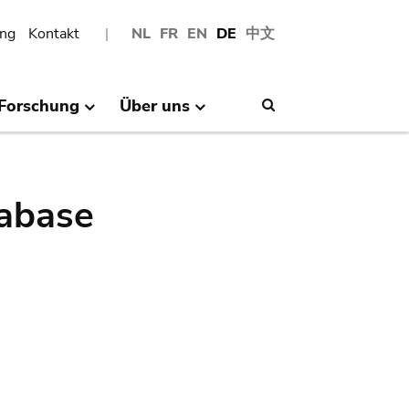
ng
Kontakt
NL
FR
EN
DE
中文
Forschung
Über uns
Search
abase