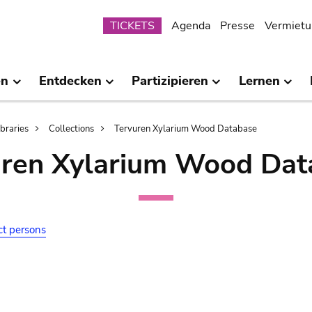
Submenu
TICKETS
Agenda
Presse
Vermietu
en
Entdecken
Partizipieren
Lernen
ibraries
Collections
Tervuren Xylarium Wood Database
uren Xylarium Wood Dat
ct persons