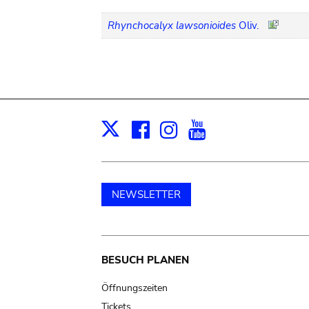
Rhynchocalyx lawsonioides
Oliv.
Facebook
Instagram
Youtube
Print
X
NEWSLETTER
Main
BESUCH PLANEN
navigation
Öffnungszeiten
Tickets