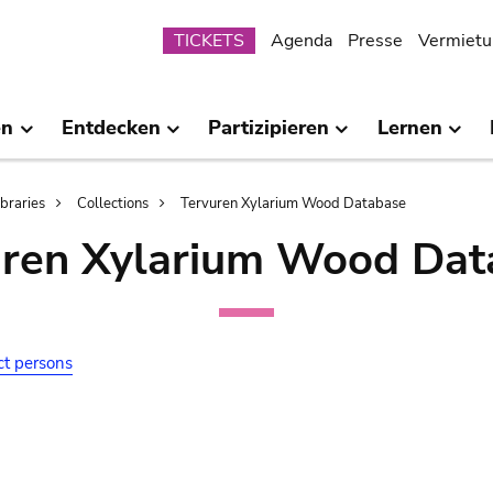
Submenu
TICKETS
Agenda
Presse
Vermietu
en
Entdecken
Partizipieren
Lernen
ibraries
Collections
Tervuren Xylarium Wood Database
uren Xylarium Wood Dat
ct persons