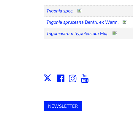
Trigonia spec.
Trigonia spruceana
Benth. ex Warm.
Trigoniastrum hypoleucum
Miq.
Facebook
Instagram
Youtube
Print
X
NEWSLETTER