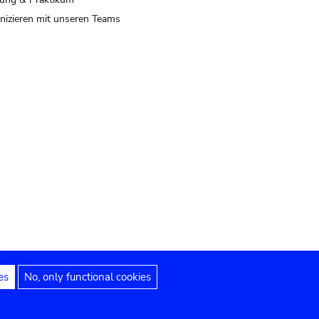
izieren mit unseren Teams
es
No, only functional cookies
 Hinweise
Erklärung zur Barrierefreiheit