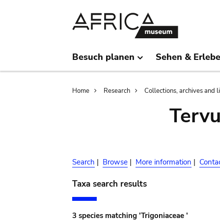
Skip
Skip
to
to
main
search
content
Besuch planen
Sehen & Erleb
Breadcrumb
Home
Research
Collections, archives and l
Terv
Search
|
Browse
|
More information
|
Conta
Taxa search results
3 species matching 'Trigoniaceae '