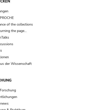
ECKEN
ungen
t PROCHE
nce of the collections
turning the page…
Talks
scussions
ts
tionen
us der Wissenschaft
CHUNG
 Forschung
ntlichungen
 news
ung & Praktikum