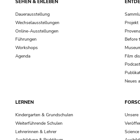
SEHEN & ERLEBEN
ENTD
Dauerausstellung
Samml
Wechselausstellungen
Projek
Online-Ausstellungen
Provena
Führungen
Before 
Workshops
Museum
Agenda
Film di
Podcas
Publika
Neues a
LERNEN
FORS
Kindergarten & Grundschulen
Unsere
Weiterführende Schulen
Veröffe
Lehrerinnen & Lehrer
Science
Ausbildung & Praktikum
Ausbild