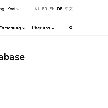
ng
Kontakt
NL
FR
EN
DE
中文
Forschung
Über uns
Search
abase