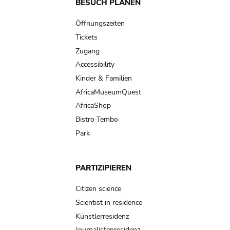
Main
BESUCH PLANEN
navigation
Öffnungszeiten
Tickets
Zugang
Accessibility
Kinder & Familien
AfricaMuseumQuest
AfricaShop
Bistro Tembo
Park
PARTIZIPIEREN
Citizen science
Scientist in residence
Künstlerresidenz
Journalistenresidenz