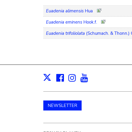
Euadenia alimensis
Hua
Euadenia eminens
Hook.f.
Euadenia trifoliolata
(Schumach. & Thonn.) O
Facebook
Instagram
Youtube
Print
X
NEWSLETTER