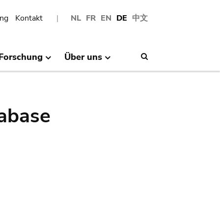
ng
Kontakt
NL
FR
EN
DE
中文
Forschung
Über uns
Search
abase