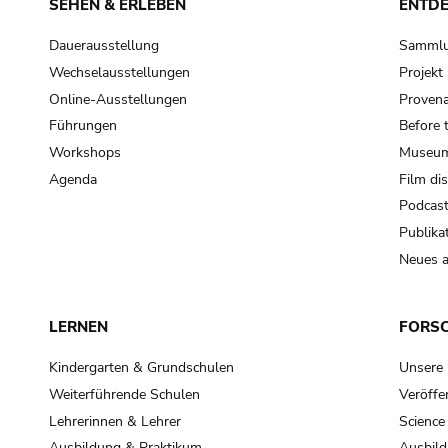
SEHEN & ERLEBEN
ENTD
Dauerausstellung
Samml
Wechselausstellungen
Projek
Online-Ausstellungen
Provena
Führungen
Before 
Workshops
Museum
Agenda
Film di
Podcas
Publika
Neues a
LERNEN
FORS
Kindergarten & Grundschulen
Unsere
Weiterführende Schulen
Veröffe
Lehrerinnen & Lehrer
Science
Ausbildung & Praktikum
Ausbild