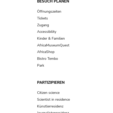
Main
BESUCH PLANEN
navigation
Öffnungszeiten
Tickets
Zugang
Accessibility
Kinder & Familien
AfricaMuseumQuest
AfricaShop
Bistro Tembo
Park
PARTIZIPIEREN
Citizen science
Scientist in residence
Künstlerresidenz
Journalistenresidenz