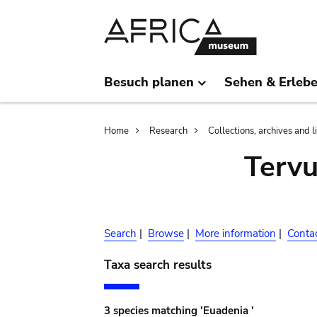
Skip
Skip
to
to
main
search
content
Besuch planen
Sehen & Erleb
Breadcrumb
Home
Research
Collections, archives and l
Terv
Search
|
Browse
|
More information
|
Conta
Taxa search results
3 species matching 'Euadenia '