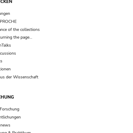
ECKEN
ungen
t PROCHE
nce of the collections
turning the page…
Talks
scussions
ts
tionen
us der Wissenschaft
CHUNG
 Forschung
ntlichungen
 news
ung & Praktikum