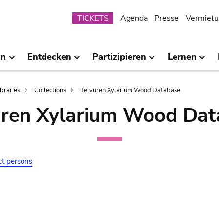
Submenu
TICKETS
Agenda
Presse
Vermietu
en
Entdecken
Partizipieren
Lernen
ibraries
Collections
Tervuren Xylarium Wood Database
uren Xylarium Wood Dat
ct persons