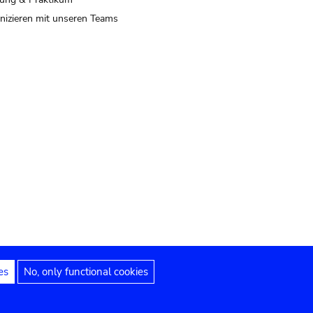
izieren mit unseren Teams
es
No, only functional cookies
 Hinweise
Erklärung zur Barrierefreiheit