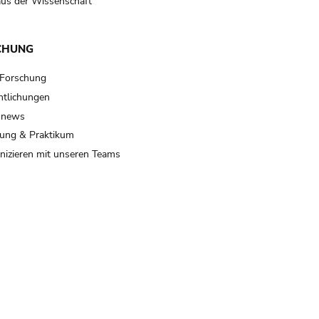
us der Wissenschaft
CHUNG
 Forschung
ntlichungen
 news
ung & Praktikum
izieren mit unseren Teams