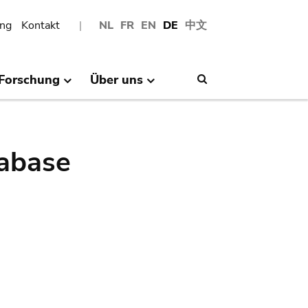
ng
Kontakt
NL
FR
EN
DE
中文
Forschung
Über uns
Search
abase