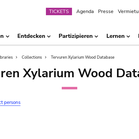
Submenu
TICKETS
Agenda
Presse
Vermietu
en
Entdecken
Partizipieren
Lernen
ibraries
Collections
Tervuren Xylarium Wood Database
uren Xylarium Wood Dat
ct persons