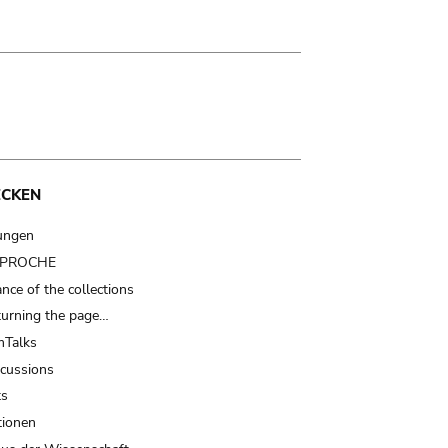
ECKEN
ungen
t PROCHE
nce of the collections
turning the page…
Talks
scussions
ts
tionen