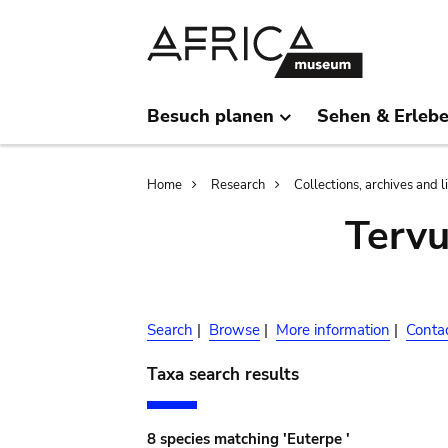
Skip
Skip
to
to
main
search
content
Besuch planen
Sehen & Erleb
Breadcrumb
Home
Research
Collections, archives and l
Terv
Search
|
Browse
|
More information
|
Conta
Taxa search results
8 species matching 'Euterpe '