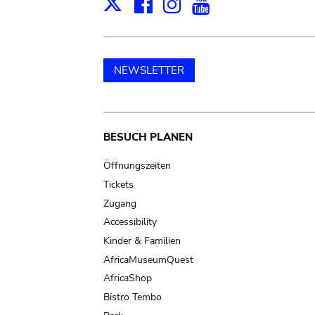
Facebook
Instagram
Youtube
Print
X
NEWSLETTER
Main
BESUCH PLANEN
navigation
Öffnungszeiten
Tickets
Zugang
Accessibility
Kinder & Familien
AfricaMuseumQuest
AfricaShop
Bistro Tembo