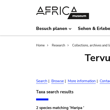
Skip
Skip
to
to
main
search
content
Besuch planen
Sehen & Erleb
Breadcrumb
Home
Research
Collections, archives and l
Terv
Search
|
Browse
|
More information
|
Conta
Taxa search results
2 species matching 'Maripa '