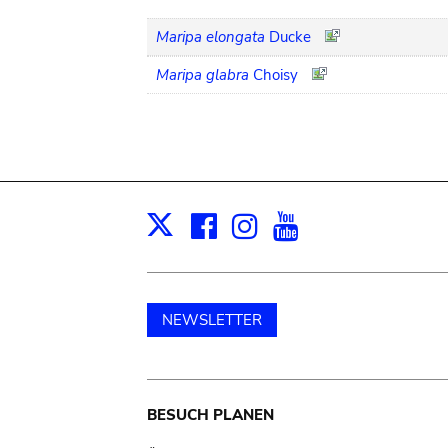
Maripa elongata
Ducke
Maripa glabra
Choisy
Facebook
Instagram
Youtube
Print
X
NEWSLETTER
Main
BESUCH PLANEN