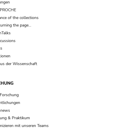
ungen
t PROCHE
nce of the collections
turning the page…
Talks
scussions
ts
tionen
us der Wissenschaft
CHUNG
 Forschung
ntlichungen
 news
ung & Praktikum
izieren mit unseren Teams