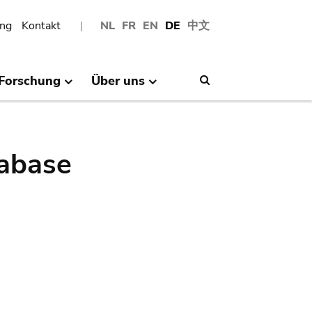
ng
Kontakt
NL
FR
EN
DE
中文
Forschung
Über uns
Search
abase