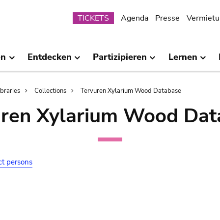
Submenu
TICKETS
Agenda
Presse
Vermietu
en
Entdecken
Partizipieren
Lernen
ibraries
Collections
Tervuren Xylarium Wood Database
uren Xylarium Wood Dat
ct persons