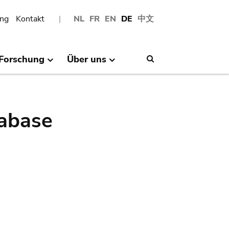
ng
Kontakt
NL
FR
EN
DE
中文
Forschung
Über uns
Search
abase