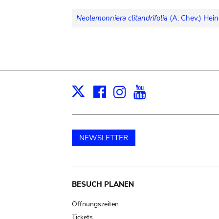
Neolemonniera clitandrifolia
(A. Chev.) Hei
Facebook
Instagram
Youtube
Print
X
NEWSLETTER
Main
BESUCH PLANEN
navigation
Öffnungszeiten
Tickets