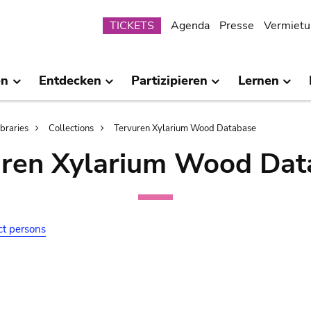
Submenu
TICKETS
Agenda
Presse
Vermietu
en
Entdecken
Partizipieren
Lernen
ibraries
Collections
Tervuren Xylarium Wood Database
uren Xylarium Wood Dat
ct persons