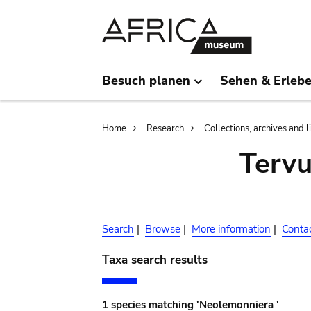
Skip
Skip
to
to
main
search
content
Besuch planen
Sehen & Erleb
Breadcrumb
Home
Research
Collections, archives and l
Terv
Search
|
Browse
|
More information
|
Conta
Taxa search results
1 species matching 'Neolemonniera '