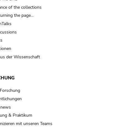
nce of the collections
turning the page…
Talks
scussions
ts
tionen
us der Wissenschaft
CHUNG
 Forschung
ntlichungen
 news
ung & Praktikum
izieren mit unseren Teams