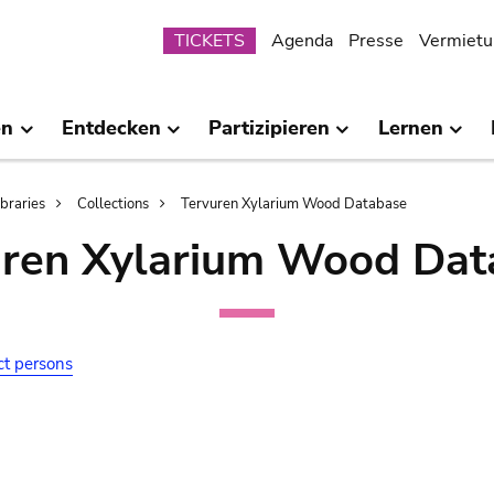
Submenu
TICKETS
Agenda
Presse
Vermietu
en
Entdecken
Partizipieren
Lernen
ibraries
Collections
Tervuren Xylarium Wood Database
uren Xylarium Wood Dat
ct persons