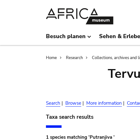
Skip
Skip
to
to
main
search
content
Besuch planen
Sehen & Erleb
Breadcrumb
Home
Research
Collections, archives and l
Terv
Search
|
Browse
|
More information
|
Conta
Taxa search results
1 species matching 'Putranjiva '