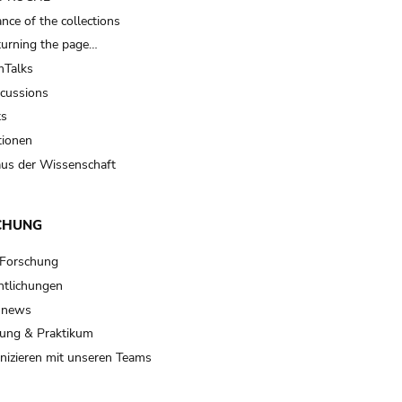
nce of the collections
turning the page…
Talks
scussions
ts
tionen
us der Wissenschaft
CHUNG
 Forschung
ntlichungen
 news
ung & Praktikum
izieren mit unseren Teams