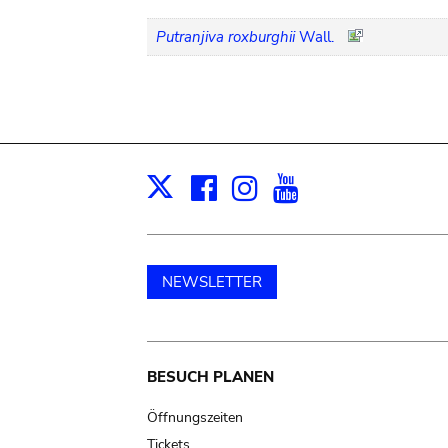
Putranjiva roxburghii
Wall.
Facebook
Instagram
Youtube
Print
X
NEWSLETTER
Main
BESUCH PLANEN
navigation
Öffnungszeiten
Tickets