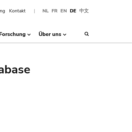
ng
Kontakt
NL
FR
EN
DE
中文
Forschung
Über uns
Search
abase