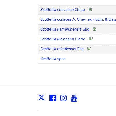
Scottellia chevalieri
Chipp
Scottellia coriacea
A. Chev. ex Hutch. & Dalz
Scottellia kamerunensis
Gilg
Scottellia klaineana
Pierre
Scottellia mimfiensis
Gilg
Scottellia spec.
Facebook
Instagram
Youtube
Print
X