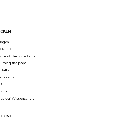
ECKEN
ungen
t PROCHE
nce of the collections
turning the page…
Talks
scussions
ts
tionen
us der Wissenschaft
CHUNG