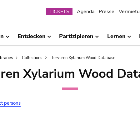
Submenu
TICKETS
Agenda
Presse
Vermietu
en
Entdecken
Partizipieren
Lernen
ibraries
Collections
Tervuren Xylarium Wood Database
uren Xylarium Wood Dat
ct persons