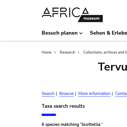
Skip
Skip
to
to
main
search
content
Besuch planen
Sehen & Erleb
Breadcrumb
Home
Research
Collections, archives and l
Terv
Search
|
Browse
|
More information
|
Conta
Taxa search results
6 species matching 'Scottellia '