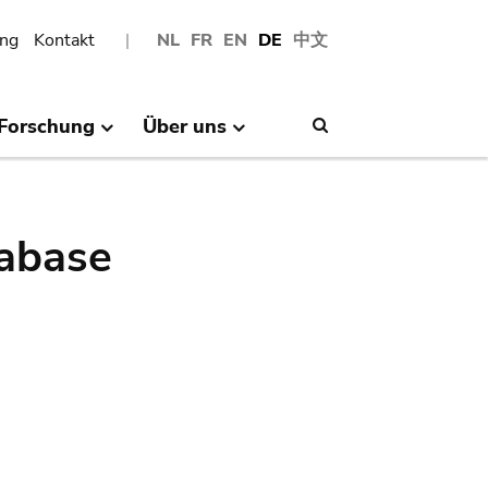
ng
Kontakt
NL
FR
EN
DE
中文
Forschung
Über uns
Search
abase