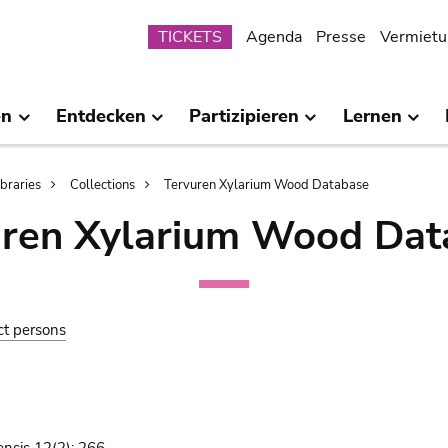
Submenu
TICKETS
Agenda
Presse
Vermietu
en
Entdecken
Partizipieren
Lernen
ibraries
Collections
Tervuren Xylarium Wood Database
uren Xylarium Wood Dat
ct persons