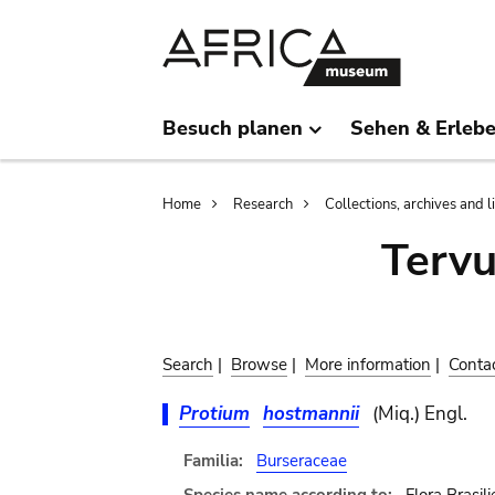
Skip
Skip
to
to
main
search
content
Besuch planen
Sehen & Erleb
Breadcrumb
Home
Research
Collections, archives and l
Terv
Search
|
Browse
|
More information
|
Conta
Protium
hostmannii
(Miq.) Engl.
Familia:
Burseraceae