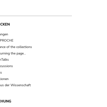
ECKEN
ungen
t PROCHE
nce of the collections
turning the page…
Talks
scussions
ts
tionen
us der Wissenschaft
CHUNG