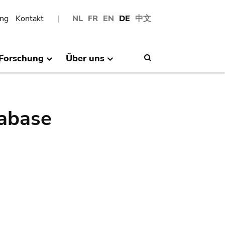
ng
Kontakt
NL
FR
EN
DE
中文
Forschung
Über uns
Search
abase