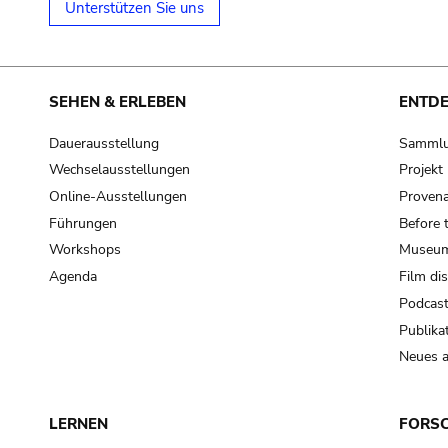
Unterstützen Sie uns
SEHEN & ERLEBEN
ENTD
Dauerausstellung
Samml
Wechselausstellungen
Projek
Online-Ausstellungen
Provena
Führungen
Before 
Workshops
Museum
Agenda
Film di
Podcas
Publika
Neues a
LERNEN
FORS