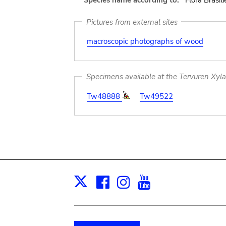
Species name according to:
Flora Brasili
Pictures from external sites
macroscopic photographs of wood
Specimens available at the Tervuren Xyl
Tw48888
Tw49522
Facebook
Instagram
Youtube
Print
X