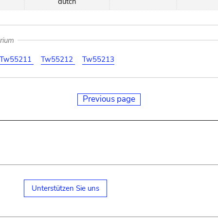
dutch
arium
Tw55211
Tw55212
Tw55213
Previous page
Unterstützen Sie uns