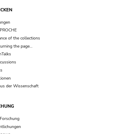
ECKEN
ungen
t PROCHE
nce of the collections
turning the page…
Talks
scussions
ts
tionen
us der Wissenschaft
CHUNG
 Forschung
ntlichungen