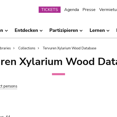
Submenu
TICKETS
Agenda
Presse
Vermietu
en
Entdecken
Partizipieren
Lernen
ibraries
Collections
Tervuren Xylarium Wood Database
uren Xylarium Wood Dat
ct persons