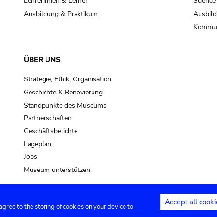
Lehrerinnen & Lehrer
Science
Ausbildung & Praktikum
Ausbild
Kommun
ÜBER UNS
Strategie, Ethik, Organisation
Geschichte & Renovierung
Standpunkte des Museums
Partnerschaften
Geschäftsberichte
Lageplan
Jobs
Museum unterstützen
Accept all cooki
 agree to the storing of cookies on your device to
Kontakt
Privacy settings
Rechtliche
.