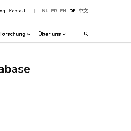
ng
Kontakt
NL
FR
EN
DE
中文
Forschung
Über uns
Search
abase