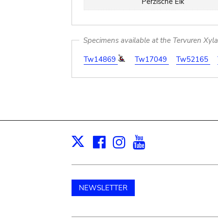
Perzische Eik
Specimens available at the Tervuren Xyl
Tw14869
Tw17049
Tw52165
Facebook
Instagram
Youtube
Print
X
NEWSLETTER