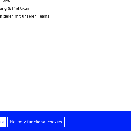
 news
ung & Praktikum
izieren mit unseren Teams
es
No, only functional cookies
 Hinweise
Erklärung zur Barrierefreiheit