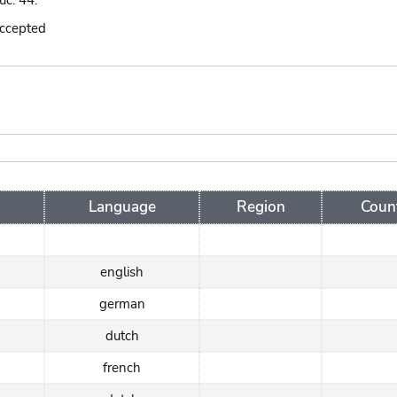
uc. 44.
accepted
Language
Region
Coun
english
german
dutch
french