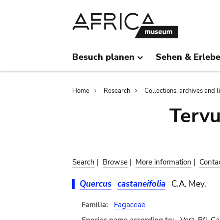
Skip
Skip
to
to
main
search
content
Besuch planen
Sehen & Erleb
Breadcrumb
Home
Research
Collections, archives and l
Terv
Search
|
Browse
|
More information
|
Conta
Quercus
castaneifolia
C.A. Mey.
Familia:
Fagaceae