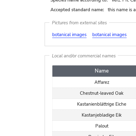
Species name according to:
Verz. Pfl. Ca
Accepted standard name:
this name is 
Pictures from external sites
botanical images
botanical images
Local and/or commercial names
Name
Affarez
Chestnut-leaved Oak
Kastanienblättrige Eiche
Kastanjebladige Eik
Palout