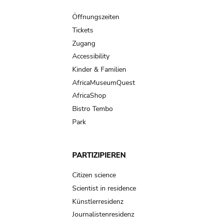
Main
navigation
Öffnungszeiten
Tickets
Zugang
Accessibility
Kinder & Familien
AfricaMuseumQuest
AfricaShop
Bistro Tembo
Park
PARTIZIPIEREN
Citizen science
Scientist in residence
Künstlerresidenz
Journalistenresidenz