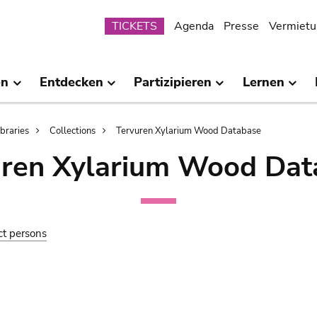
Submenu
TICKETS
Agenda
Presse
Vermietu
en
Entdecken
Partizipieren
Lernen
ibraries
Collections
Tervuren Xylarium Wood Database
uren Xylarium Wood Dat
ct persons