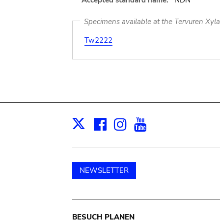
Accepted standard name:
NDN
Specimens available at the Tervuren Xyl
Tw2222
Facebook
Instagram
Youtube
Print
X
NEWSLETTER
BESUCH PLANEN