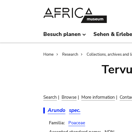
Skip
Skip
to
to
main
search
content
Besuch planen
Sehen & Erleb
Breadcrumb
Home
Research
Collections, archives and l
Terv
Search
|
Browse
|
More information
|
Conta
Arundo
spec.
Familia:
Poaceae