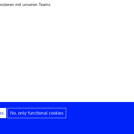
izieren mit unseren Teams
es
No, only functional cookies
 Hinweise
Erklärung zur Barrierefreiheit