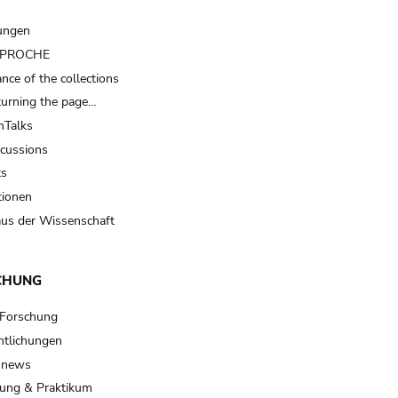
ungen
t PROCHE
nce of the collections
turning the page…
Talks
scussions
ts
tionen
us der Wissenschaft
CHUNG
 Forschung
ntlichungen
 news
ung & Praktikum