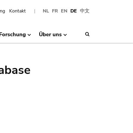
ng
Kontakt
NL
FR
EN
DE
中文
Forschung
Über uns
Search
abase