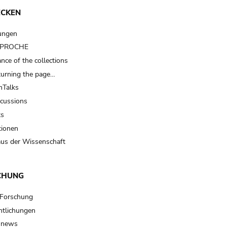
ECKEN
ungen
t PROCHE
nce of the collections
turning the page…
Talks
scussions
ts
tionen
us der Wissenschaft
CHUNG
 Forschung
ntlichungen
 news