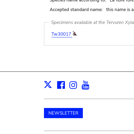
Species name according to:
La flore fore
Accepted standard name:
this name is 
Specimens available at the Tervuren Xyl
Tw30017
Facebook
Instagram
Youtube
Print
X
NEWSLETTER