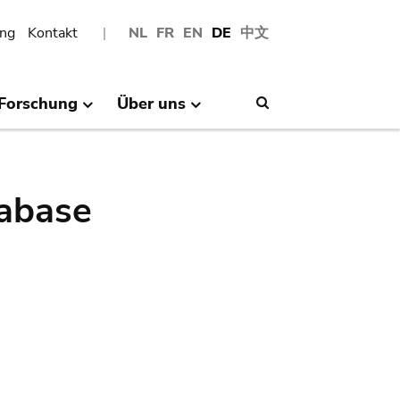
ng
Kontakt
NL
FR
EN
DE
中文
Forschung
Über uns
Search
abase