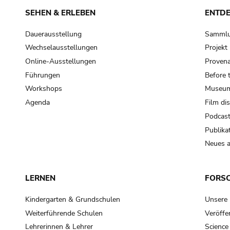
SEHEN & ERLEBEN
ENTD
Dauerausstellung
Samml
Wechselausstellungen
Projek
Online-Ausstellungen
Provena
Führungen
Before 
Workshops
Museum
Agenda
Film di
Podcas
Publika
Neues a
LERNEN
FORS
Kindergarten & Grundschulen
Unsere
Weiterführende Schulen
Veröffe
Lehrerinnen & Lehrer
Science