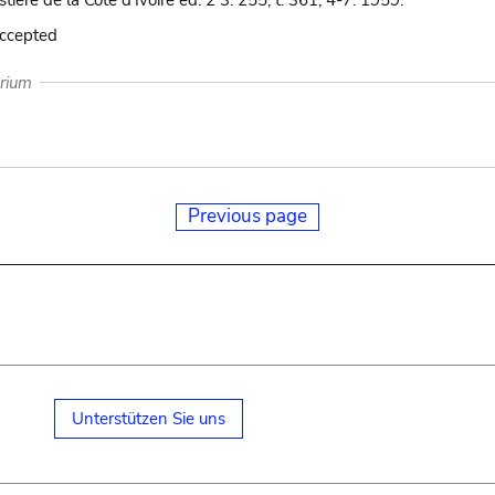
stiere de la Cote d'Ivoire ed. 2 3: 255, t. 361, 4-7. 1959.
accepted
arium
Previous page
Unterstützen Sie uns