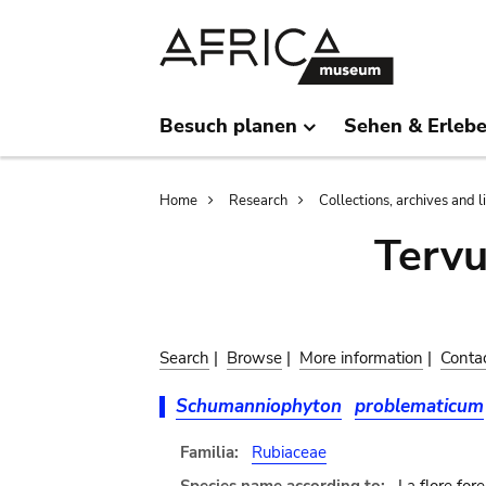
Skip
Skip
to
to
main
search
content
Besuch planen
Sehen & Erleb
Breadcrumb
Home
Research
Collections, archives and l
Terv
Search
|
Browse
|
More information
|
Conta
Schumanniophyton
problematicum
Familia:
Rubiaceae