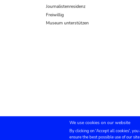
Journalistenresidenz
Freiwillig
Museum unterstützen
We use cookies on our website
By clicking on 'Accept all cookies', you
Submenu
TICKETS
Agenda
Presse
Vermietung
ensure the best possible use of our site