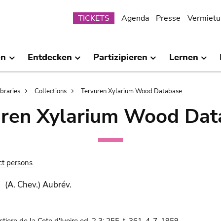
Submenu
TICKETS
Agenda
Presse
Vermietu
en
Entdecken
Partizipieren
Lernen
ibraries
Collections
Tervuren Xylarium Wood Database
uren Xylarium Wood Dat
ct persons
(A. Chev.) Aubrév.