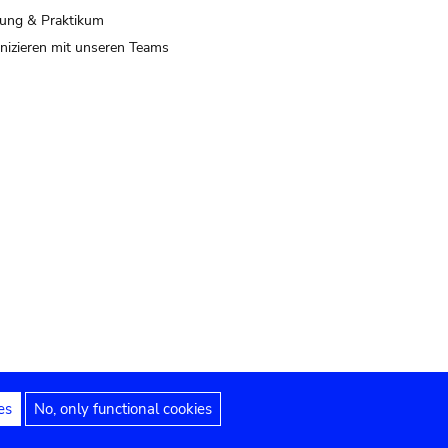
ung & Praktikum
izieren mit unseren Teams
es
No, only functional cookies
 Hinweise
Erklärung zur Barrierefreiheit