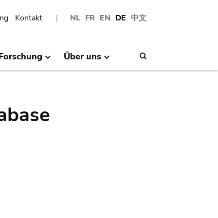
ng
Kontakt
NL
FR
EN
DE
中文
Forschung
Über uns
Search
abase