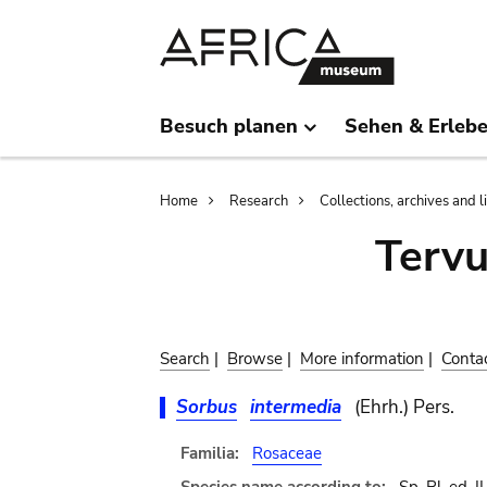
Skip
Skip
to
to
main
search
content
Besuch planen
Sehen & Erleb
Breadcrumb
Home
Research
Collections, archives and l
Terv
Search
|
Browse
|
More information
|
Conta
Sorbus
intermedia
(Ehrh.) Pers.
Familia:
Rosaceae