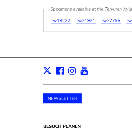
Specimens available at the Tervuren Xyl
Tw18222
Tw21921
Tw27795
Tw
Facebook
Instagram
Youtube
Print
X
NEWSLETTER
Main
BESUCH PLANEN