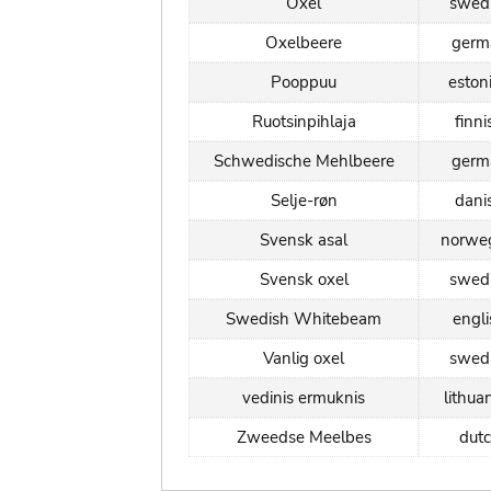
Oxel
swed
Oxelbeere
germ
Pooppuu
eston
Ruotsinpihlaja
finni
Schwedische Mehlbeere
germ
Selje-røn
dani
Svensk asal
norwe
Svensk oxel
swed
Swedish Whitebeam
engli
Vanlig oxel
swed
vedinis ermuknis
lithua
Zweedse Meelbes
dut