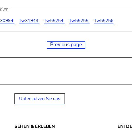
arium
30994
Tw31943
Tw55254
Tw55255
Tw55256
Previous page
Unterstützen Sie uns
SEHEN & ERLEBEN
ENTD