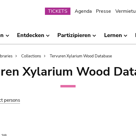
Submenu
TICKETS
Agenda
Presse
Vermietu
en
Entdecken
Partizipieren
Lernen
ibraries
Collections
Tervuren Xylarium Wood Database
uren Xylarium Wood Dat
ct persons