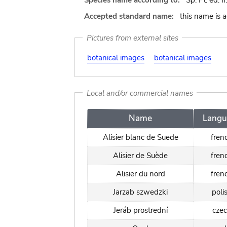
Species name according to:
Sp. Pl. ed. II
Accepted standard name:
this name is 
Pictures from external sites
botanical images
botanical images
Local and/or commercial names
Name
Langu
Alisier blanc de Suede
fren
Alisier de Suède
fren
Alisier du nord
fren
Jarzab szwedzki
poli
Jeráb prostrední
cze