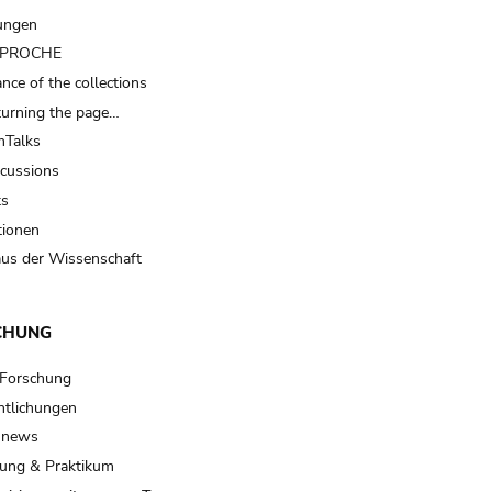
ungen
t PROCHE
nce of the collections
turning the page…
Talks
scussions
ts
tionen
us der Wissenschaft
CHUNG
 Forschung
ntlichungen
 news
ung & Praktikum