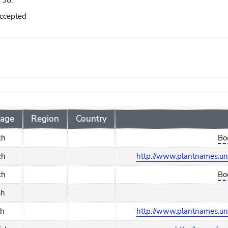
. 38.
accepted
age
Region
Country
ch
Bo
ch
http://www.plantnames.uni
ch
Bo
sh
ch
http://www.plantnames.uni