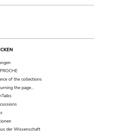
ECKEN
ungen
t PROCHE
nce of the collections
turning the page…
Talks
scussions
ts
tionen
us der Wissenschaft