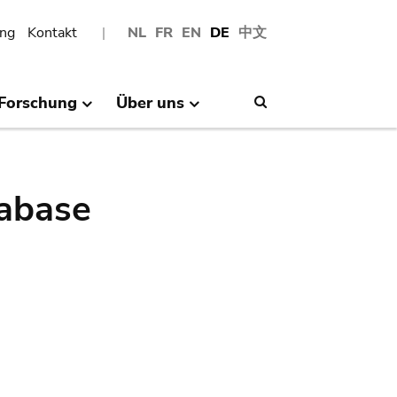
ng
Kontakt
NL
FR
EN
DE
中文
Forschung
Über uns
Search
abase