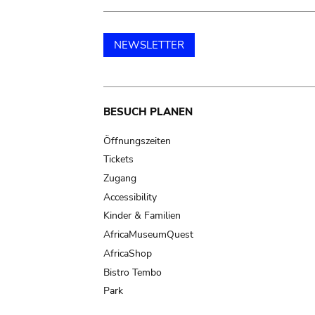
NEWSLETTER
Main
BESUCH PLANEN
navigation
Öffnungszeiten
Tickets
Zugang
Accessibility
Kinder & Familien
AfricaMuseumQuest
AfricaShop
Bistro Tembo
Park