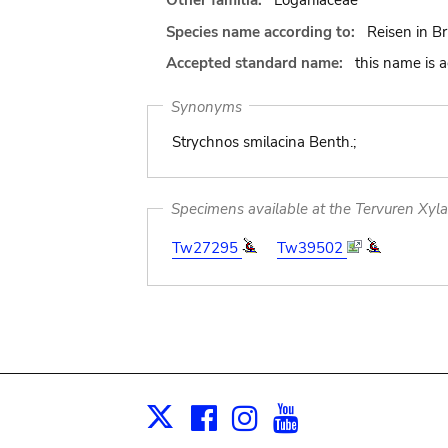
Other familia:
Loganiaceae
Species name according to:
Reisen in Br
Accepted standard name:
this name is 
Synonyms
Strychnos smilacina Benth.;
Specimens available at the Tervuren Xyl
Tw27295
Tw39502
Facebook
Instagram
Youtube
Print
X