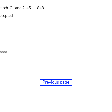
itisch-Guiana 2: 451. 1848.
accepted
arium
Previous page