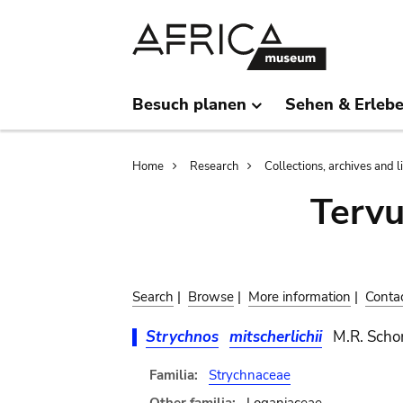
Skip
Skip
to
to
main
search
content
Besuch planen
Sehen & Erleb
Breadcrumb
Home
Research
Collections, archives and l
Terv
Search
|
Browse
|
More information
|
Conta
Strychnos
mitscherlichii
M.R. Scho
Familia:
Strychnaceae