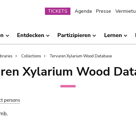
Submenu
TICKETS
Agenda
Presse
Vermietu
en
Entdecken
Partizipieren
Lernen
ibraries
Collections
Tervuren Xylarium Wood Database
uren Xylarium Wood Dat
ct persons
mb.