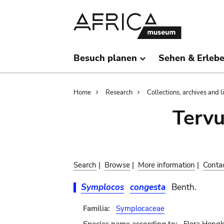
Skip
Skip
to
to
main
search
content
Besuch planen
Sehen & Erleb
Breadcrumb
Home
Research
Collections, archives and l
Terv
Search
|
Browse
|
More information
|
Conta
Symplocos
congesta
Benth.
Familia:
Symplocaceae