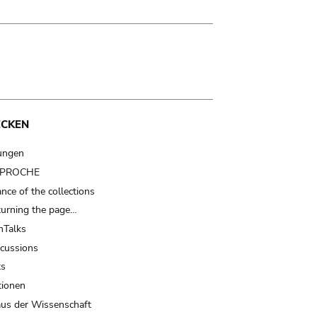
ECKEN
ungen
t PROCHE
nce of the collections
turning the page…
Talks
scussions
ts
tionen
us der Wissenschaft