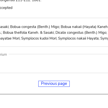
kongensis 211-212. 1861.
accepted
Sasaki; Bobua congesta (Benth.) Migo; Bobua nakaii (Hayata) Kaneh
; Bobua theifolia Kaneh. & Sasaki; Dicalix congestus (Benth.) Migo;
ayatae Mori; Symplocos kudoi Mori; Symplocos nakaii Hayata; Sym
arium
Previous page