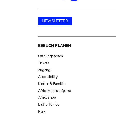
NEWSLETTER
Main
BESUCH PLANEN
navigation
Öffnungszeiten
Tickets
Zugang
Accessibility
Kinder & Familien
AfricaMuseumQuest
AfricaShop
Bistro Tembo
Park