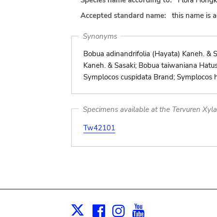
Species name according to:
Flora Hong
Accepted standard name:
this name is 
Synonyms
Bobua adinandrifolia (Hayata) Kaneh. & 
Kaneh. & Sasaki; Bobua taiwaniana Hatus.
Symplocos cuspidata Brand; Symplocos h
Specimens available at the Tervuren Xyl
Tw42101
Facebook
Instagram
Youtube
Print
X