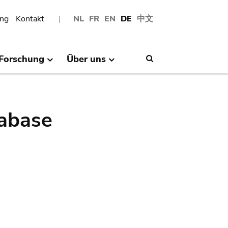
ng
Kontakt
NL
FR
EN
DE
中文
Forschung
Über uns
Search
abase