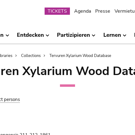
Submenu
TICKETS
Agenda
Presse
Vermietu
en
Entdecken
Partizipieren
Lernen
ibraries
Collections
Tervuren Xylarium Wood Database
uren Xylarium Wood Dat
ct persons