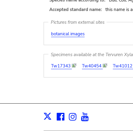
Species name according to:
Bull. Coll. A
Accepted standard name:
this name is 
Pictures from external sites
botanical images
Specimens available at the Tervuren Xyl
Tw17343
Tw40454
Tw4101
Facebook
Instagram
Youtube
Print
X