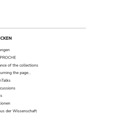
ECKEN
ungen
t PROCHE
nce of the collections
turning the page…
Talks
scussions
ts
tionen
us der Wissenschaft