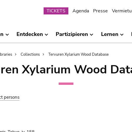
Submenu
TICKETS
Agenda
Presse
Vermietu
en
Entdecken
Partizipieren
Lernen
ibraries
Collections
Tervuren Xylarium Wood Database
uren Xylarium Wood Dat
ct persons