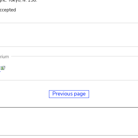
gric. Tokyo, iv. 158.
accepted
arium
2
Previous page