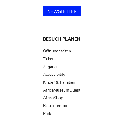
NEWSLETTER
Main
BESUCH PLANEN
navigation
Öffnungszeiten
Tickets
Zugang
Accessibility
Kinder & Familien
AfricaMuseumQuest
AfricaShop
Bistro Tembo
Park