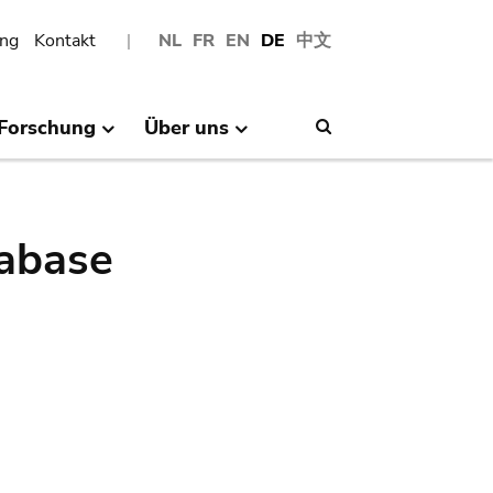
ng
Kontakt
NL
FR
EN
DE
中文
Forschung
Über uns
Search
abase