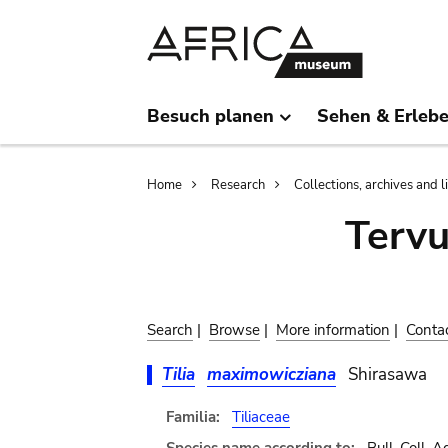
Skip
Skip
to
to
main
search
content
Besuch planen
Sehen & Erleb
Breadcrumb
Home
Research
Collections, archives and l
Terv
Search
|
Browse
|
More information
|
Conta
Tilia
maximowicziana
Shirasawa
Familia:
Tiliaceae