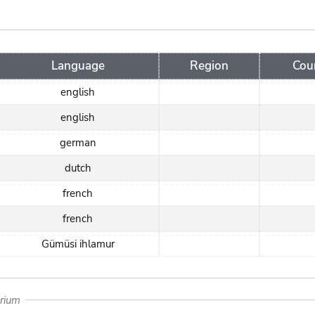
Language
Region
Cou
english
english
german
dutch
french
french
Gümüsi ihlamur
arium