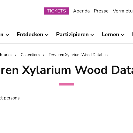
Submenu
TICKETS
Agenda
Presse
Vermietu
en
Entdecken
Partizipieren
Lernen
ibraries
Collections
Tervuren Xylarium Wood Database
uren Xylarium Wood Dat
ct persons