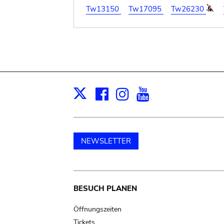
Tw13150
Tw17095
Tw26230
Facebook
Instagram
Youtube
Print
X
NEWSLETTER
Main
BESUCH PLANEN
navigation
Öffnungszeiten
Tickets