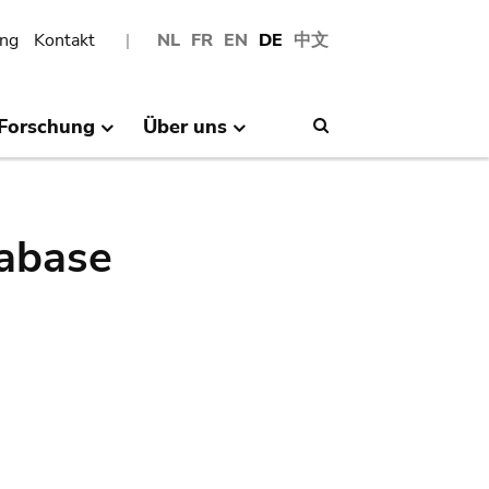
ng
Kontakt
NL
FR
EN
DE
中文
Forschung
Über uns
Search
abase