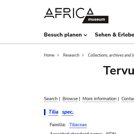
Skip
Skip
to
to
main
search
content
Besuch planen
Sehen & Erleb
Breadcrumb
Home
Research
Collections, archives and l
Terv
Search
|
Browse
|
More information
|
Conta
Tilia
spec.
Familia:
Tiliaceae