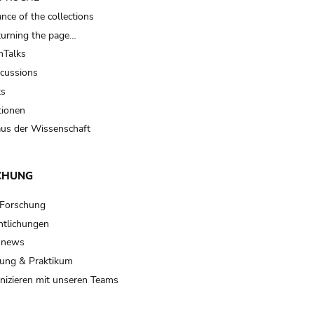
nce of the collections
turning the page…
Talks
scussions
ts
tionen
us der Wissenschaft
CHUNG
 Forschung
ntlichungen
 news
ung & Praktikum
izieren mit unseren Teams