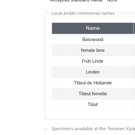
Accepted standard name:
NDN
Local and/or commercial names
Name
Basswood
female lime
Früh Linde
Linden
Tilleul de Hollande
Tilleul femelle
Tillot
Specimens available at the Tervuren Xyl