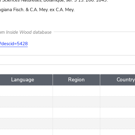
Sciences Naturelles; Botanique, sér. 3 13: 266. 1849.
ngiana Fisch. & C.A. Mey. ex C.A. Mey.
rom Inside Wood database
on?descid=5428
Language
Region
Country