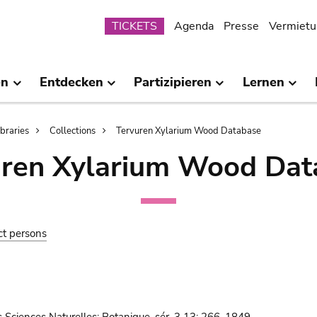
Submenu
TICKETS
Agenda
Presse
Vermietu
en
Entdecken
Partizipieren
Lernen
ibraries
Collections
Tervuren Xylarium Wood Database
uren Xylarium Wood Dat
ct persons