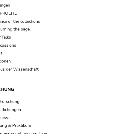
ungen
t PROCHE
nce of the collections
turning the page…
Talks
scussions
ts
tionen
us der Wissenschaft
CHUNG
 Forschung
ntlichungen
 news
ung & Praktikum
izieren mit unseren Teams