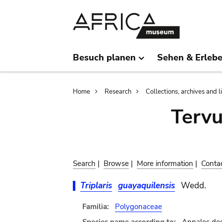
Skip
Skip
to
to
main
search
content
Besuch planen
Sehen & Erleb
Breadcrumb
Home
Research
Collections, archives and l
Terv
Search
|
Browse
|
More information
|
Conta
Triplaris
guayaquilensis
Wedd.
Familia:
Polygonaceae