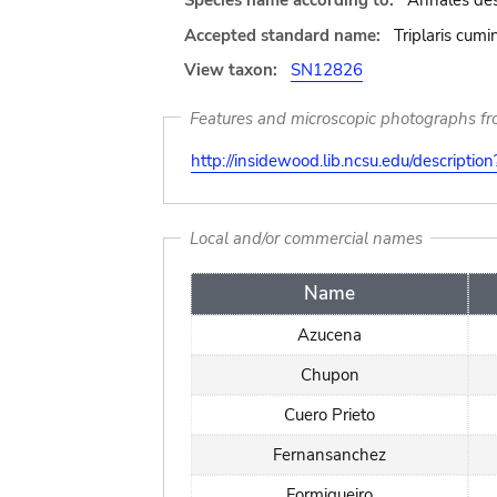
Species name according to:
Annales des 
Accepted standard name:
Triplaris cumi
View taxon:
SN12826
Features and microscopic photographs f
http://insidewood.lib.ncsu.edu/descripti
Local and/or commercial names
Name
Azucena
Chupon
Cuero Prieto
Fernansanchez
Formigueiro