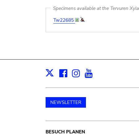
Specimens available at the Tervuren Xyl
Tw22685
Facebook
Instagram
Youtube
Print
X
NEWSLETTER
Main
BESUCH PLANEN