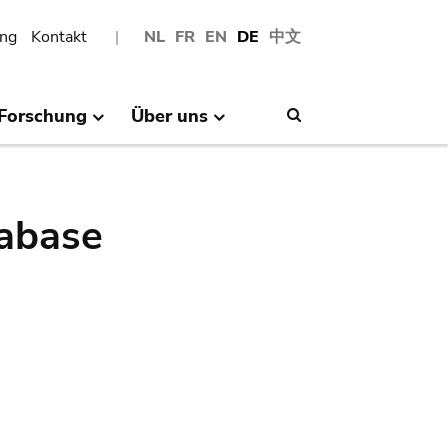
ng
Kontakt
NL
FR
EN
DE
中文
Forschung
Über uns
Search
abase