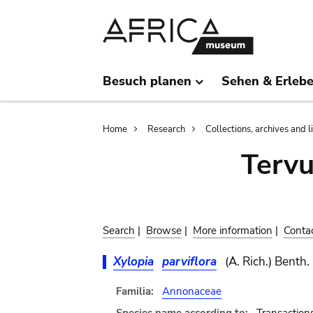
Skip
Skip
to
to
main
search
content
Besuch planen
Sehen & Erleb
Breadcrumb
Home
Research
Collections, archives and l
Terv
Search
|
Browse
|
More information
|
Conta
Xylopia
parviflora
(A. Rich.) Benth.
Familia:
Annonaceae