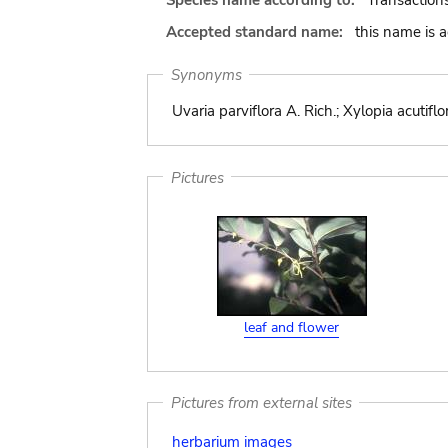
Species name according to:
Transaction
Accepted standard name:
this name is 
Synonyms
Uvaria parviflora A. Rich.; Xylopia acutif
Pictures
leaf and flower
Pictures from external sites
herbarium images