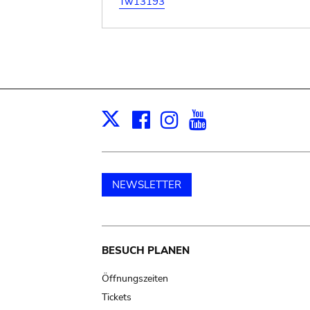
Tw13193
Facebook
Instagram
Youtube
Print
X
NEWSLETTER
Main
BESUCH PLANEN
navigation
Öffnungszeiten
Tickets