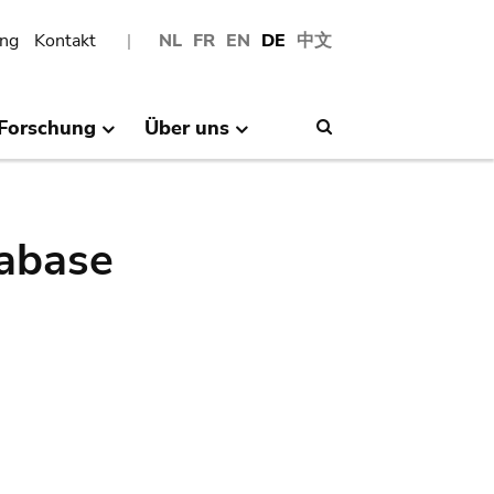
ng
Kontakt
NL
FR
EN
DE
中文
Forschung
Über uns
Search
abase