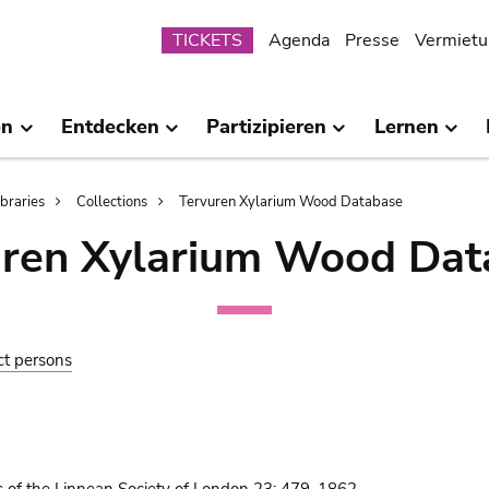
Submenu
TICKETS
Agenda
Presse
Vermietu
en
Entdecken
Partizipieren
Lernen
ibraries
Collections
Tervuren Xylarium Wood Database
uren Xylarium Wood Dat
ct persons