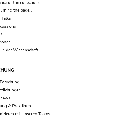
nce of the collections
turning the page…
Talks
scussions
ts
tionen
us der Wissenschaft
CHUNG
 Forschung
ntlichungen
 news
ung & Praktikum
izieren mit unseren Teams