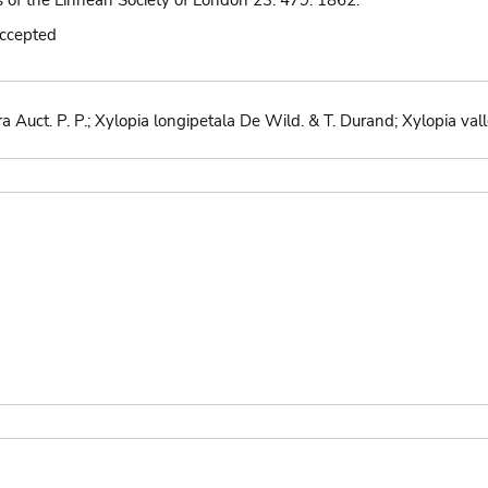
s of the Linnean Society of London 23: 479. 1862.
accepted
lora Auct. P. P.; Xylopia longipetala De Wild. & T. Durand; Xylopia va