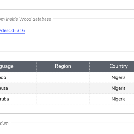
rom Inside Wood database
on?descid=316
guage
Region
Country
edo
Nigeria
ausa
Nigeria
ruba
Nigeria
arium