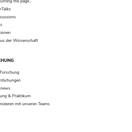
turning the page…
Talks
scussions
ts
tionen
us der Wissenschaft
CHUNG
 Forschung
ntlichungen
 news
ung & Praktikum
izieren mit unseren Teams