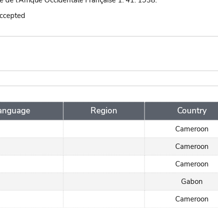
e de l'Afrique Occidentale Française 1: 41. 1938.
accepted
anguage
Region
Country
Cameroon
Cameroon
Cameroon
Gabon
Cameroon