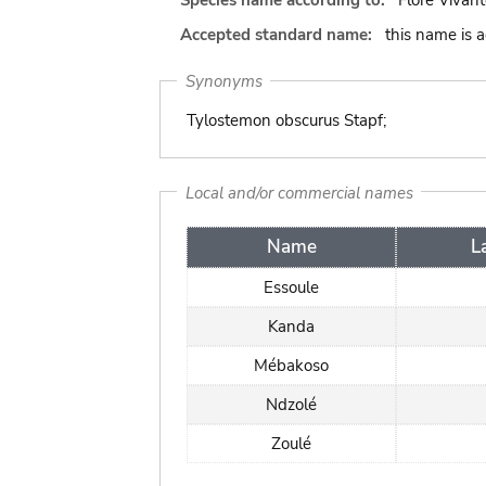
Species name according to:
Flore Vivant
Accepted standard name:
this name is 
Synonyms
Tylostemon obscurus Stapf;
Local and/or commercial names
Name
L
Essoule
Kanda
Mébakoso
Ndzolé
Zoulé