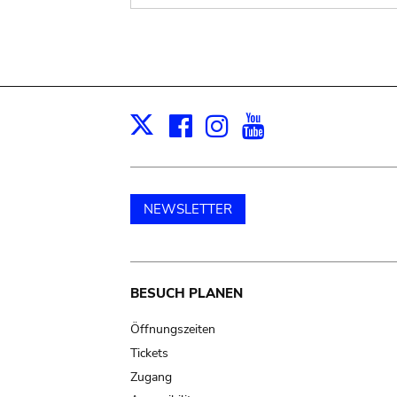
Facebook
Instagram
Youtube
Print
X
NEWSLETTER
Main
BESUCH PLANEN
navigation
Öffnungszeiten
Tickets
Zugang