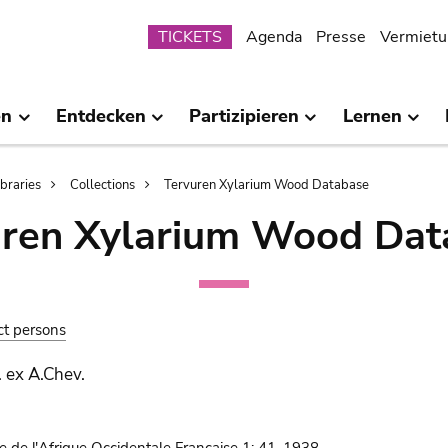
Submenu
TICKETS
Agenda
Presse
Vermietu
en
Entdecken
Partizipieren
Lernen
ibraries
Collections
Tervuren Xylarium Wood Database
uren Xylarium Wood Dat
ct persons
. ex A.Chev.