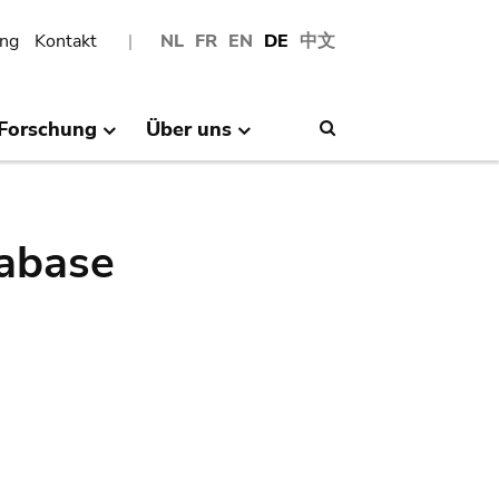
ng
Kontakt
NL
FR
EN
DE
中文
Forschung
Über uns
Search
abase