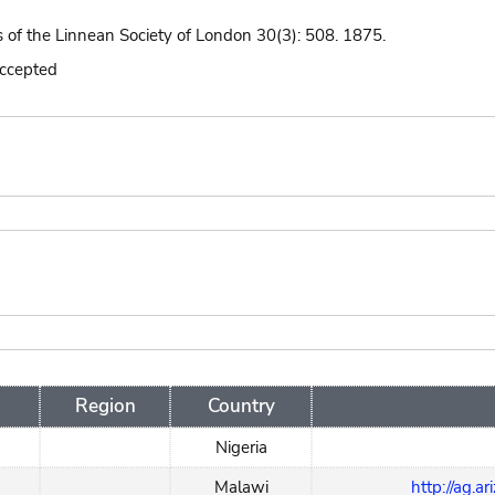
s of the Linnean Society of London 30(3): 508. 1875.
accepted
Region
Country
Nigeria
Malawi
http://ag.a