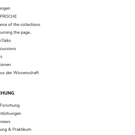
ungen
t PROCHE
nce of the collections
turning the page…
Talks
scussions
ts
tionen
us der Wissenschaft
CHUNG
 Forschung
ntlichungen
 news
ung & Praktikum