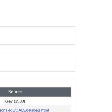
Source
Keay (1989)
rizona.edu/OALS/oals/oals.html