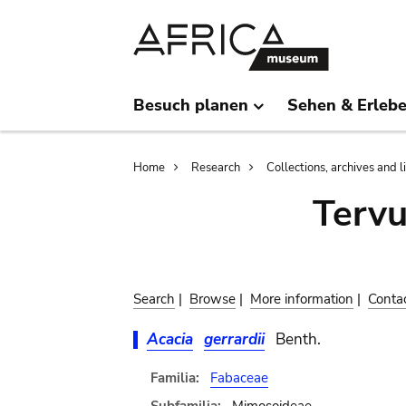
Skip
Skip
to
to
main
search
content
Besuch planen
Sehen & Erleb
Breadcrumb
Home
Research
Collections, archives and l
Terv
Search
|
Browse
|
More information
|
Conta
Acacia
gerrardii
Benth.
Familia:
Fabaceae