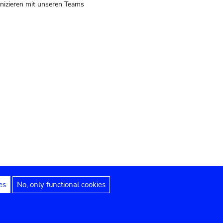
izieren mit unseren Teams
es
No, only functional cookies
 Hinweise
Erklärung zur Barrierefreiheit