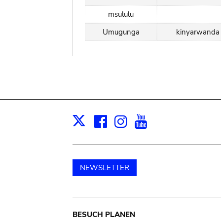
msululu
Umugunga
kinyarwanda
Facebook
Instagram
Youtube
Print
X
NEWSLETTER
Main
BESUCH PLANEN