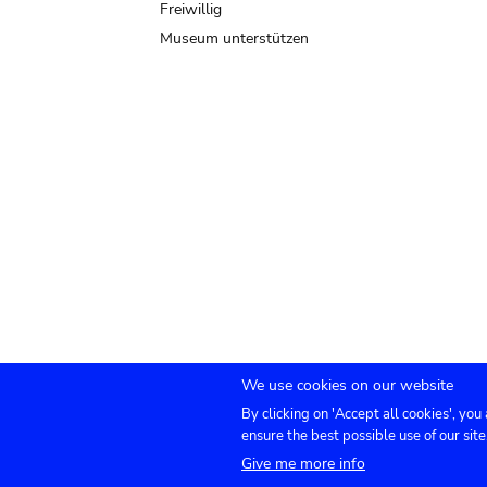
Freiwillig
Museum unterstützen
We use cookies on our website
By clicking on 'Accept all cookies', you
Submenu
TICKETS
Agenda
Presse
Vermietung
ensure the best possible use of our site
Give me more info
footer