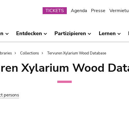
Submenu
TICKETS
Agenda
Presse
Vermietu
en
Entdecken
Partizipieren
Lernen
ibraries
Collections
Tervuren Xylarium Wood Database
uren Xylarium Wood Dat
ct persons