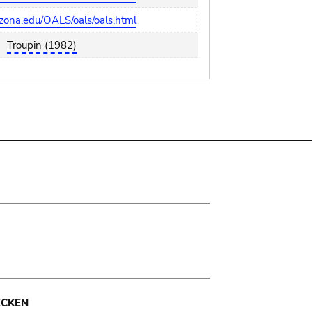
rizona.edu/OALS/oals/oals.html
Troupin (1982)
ECKEN