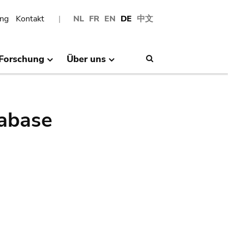
ng
Kontakt
NL
FR
EN
DE
中文
Forschung
Über uns
Search
abase