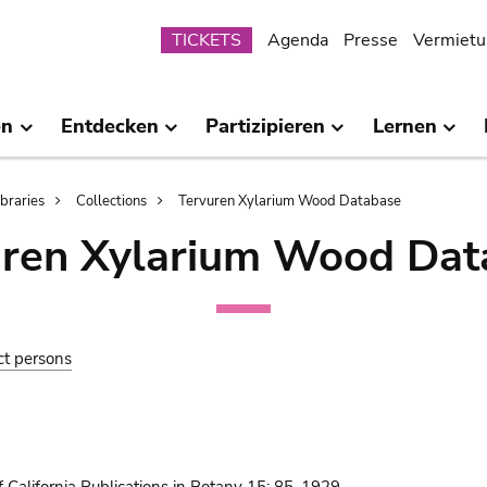
Submenu
TICKETS
Agenda
Presse
Vermietu
en
Entdecken
Partizipieren
Lernen
ibraries
Collections
Tervuren Xylarium Wood Database
uren Xylarium Wood Dat
ct persons