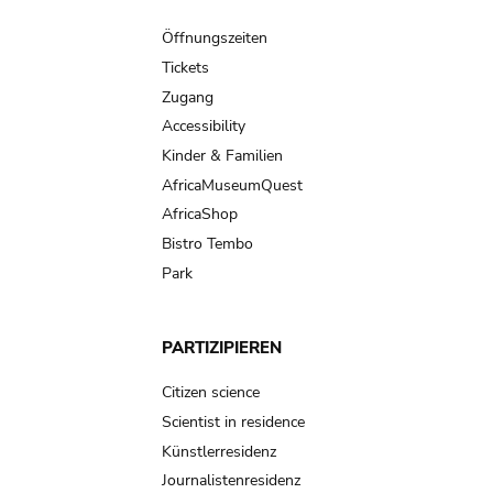
Main
navigation
Öffnungszeiten
Tickets
Zugang
Accessibility
Kinder & Familien
AfricaMuseumQuest
AfricaShop
Bistro Tembo
Park
PARTIZIPIEREN
Citizen science
Scientist in residence
Künstlerresidenz
Journalistenresidenz