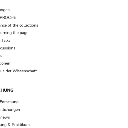
ungen
t PROCHE
nce of the collections
turning the page…
Talks
scussions
ts
tionen
us der Wissenschaft
CHUNG
 Forschung
ntlichungen
 news
ung & Praktikum