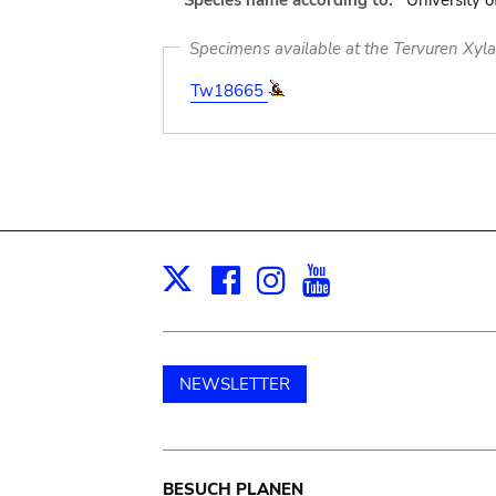
Species name according to:
University o
Specimens available at the Tervuren Xyl
Tw18665
Facebook
Instagram
Youtube
Print
X
NEWSLETTER
BESUCH PLANEN