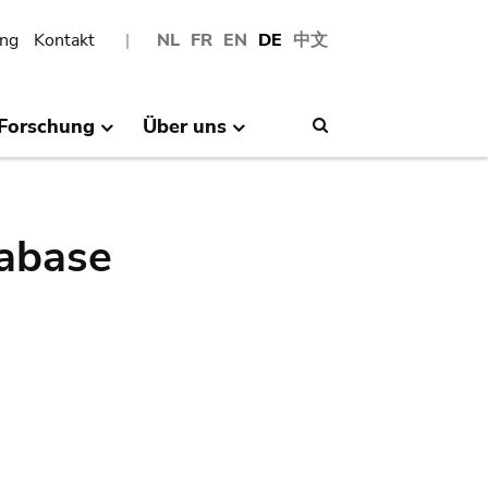
ng
Kontakt
NL
FR
EN
DE
中文
Forschung
Über uns
Search
abase