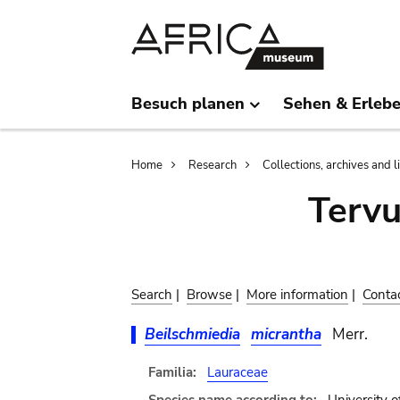
Skip
Skip
to
to
main
search
content
Besuch planen
Sehen & Erleb
Breadcrumb
Home
Research
Collections, archives and l
Terv
Search
|
Browse
|
More information
|
Conta
Beilschmiedia
micrantha
Merr.
Familia:
Lauraceae