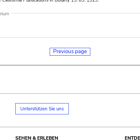
f California Publications in Botany 15: 85. 1929.
arium
Previous page
Unterstützen Sie uns
SEHEN & ERLEBEN
ENTD