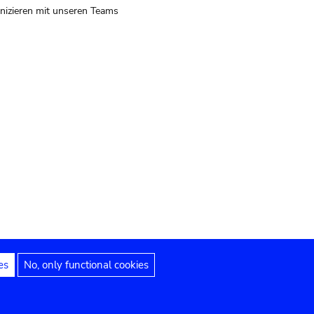
izieren mit unseren Teams
es
No, only functional cookies
 Hinweise
Erklärung zur Barrierefreiheit