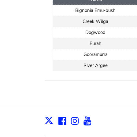
Bignonia Emu-bush
Creek Wilga
Dogwood
Eurah
Gooramurra
River Argee
Facebook
Instagram
Youtube
Print
X