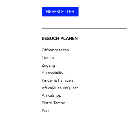
NEWSLETTER
Main
BESUCH PLANEN
navigation
Öffnungszeiten
Tickets
Zugang
Accessibility
Kinder & Familien
AfricaMuseumQuest
AfricaShop
Bistro Tembo
Park