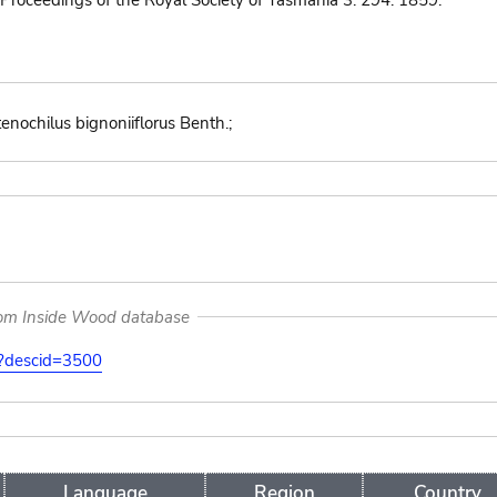
Proceedings of the Royal Society of Tasmania 3: 294. 1859.
tenochilus bignoniiflorus Benth.;
rom Inside Wood database
on?descid=3500
Language
Region
Country