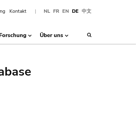
ng
Kontakt
NL
FR
EN
DE
中文
Forschung
Über uns
Search
abase