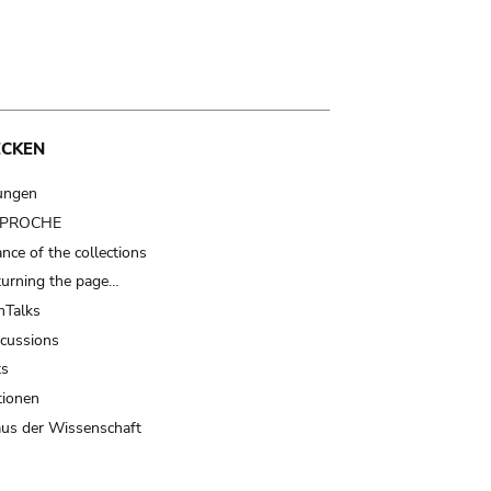
ECKEN
ungen
t PROCHE
nce of the collections
turning the page…
Talks
scussions
ts
tionen
us der Wissenschaft