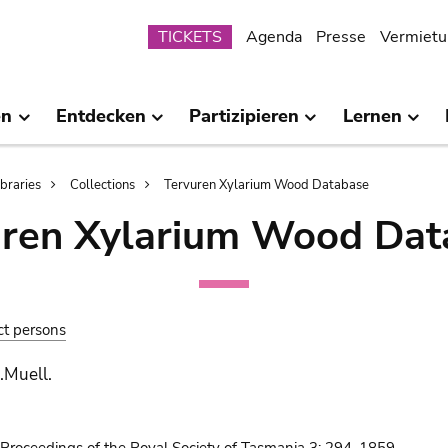
Submenu
TICKETS
Agenda
Presse
Vermietu
en
Entdecken
Partizipieren
Lernen
ibraries
Collections
Tervuren Xylarium Wood Database
uren Xylarium Wood Dat
ct persons
F.Muell.