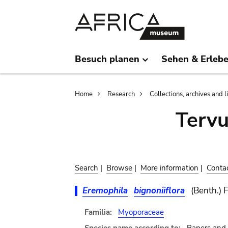
Skip
Skip
to
to
main
search
content
Besuch planen
Sehen & Erleb
Breadcrumb
Home
Research
Collections, archives and l
Terv
Search
|
Browse
|
More information
|
Conta
Eremophila
bignoniiflora
(Benth.) 
Familia:
Myoporaceae