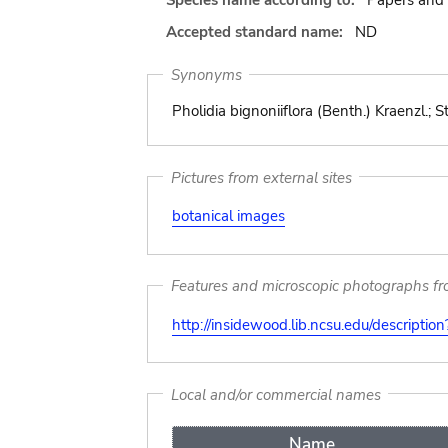
Species name according to:
Papers and 
Accepted standard name:
ND
Synonyms
Pholidia bignoniiflora (Benth.) Kraenzl.; S
Pictures from external sites
botanical images
Features and microscopic photographs f
http://insidewood.lib.ncsu.edu/descripti
Local and/or commercial names
Name