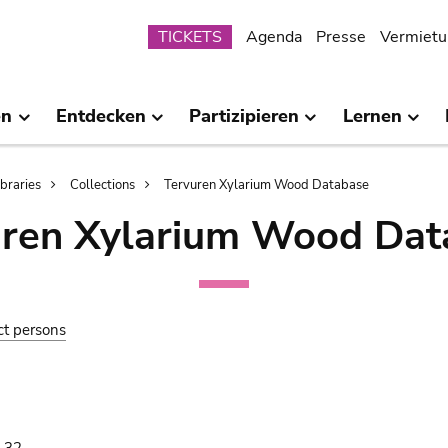
Submenu
TICKETS
Agenda
Presse
Vermietu
en
Entdecken
Partizipieren
Lernen
ibraries
Collections
Tervuren Xylarium Wood Database
uren Xylarium Wood Dat
ct persons