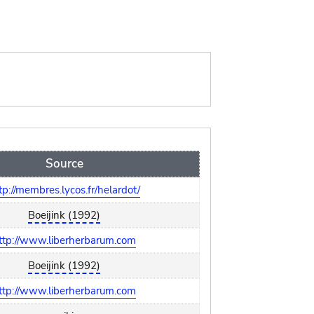
Source
tp://membres.lycos.fr/helardot/
Boeijink (1992)
ttp://www.liberherbarum.com
Boeijink (1992)
ttp://www.liberherbarum.com