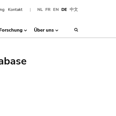
ng
Kontakt
NL
FR
EN
DE
中文
Forschung
Über uns
Search
abase