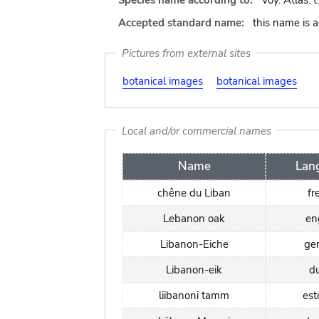
Species name according to:
Voy. Atlas. t
Accepted standard name:
this name is 
Pictures from external sites
botanical images
botanical images
Local and/or commercial names
Name
Lan
chêne du Liban
fr
Lebanon oak
en
Libanon-Eiche
ge
Libanon-eik
d
liibanoni tamm
est