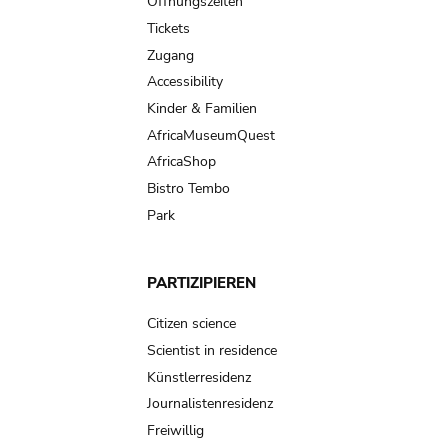
navigation
Öffnungszeiten
Tickets
Zugang
Accessibility
Kinder & Familien
AfricaMuseumQuest
AfricaShop
Bistro Tembo
Park
PARTIZIPIEREN
Citizen science
Scientist in residence
Künstlerresidenz
Journalistenresidenz
Freiwillig