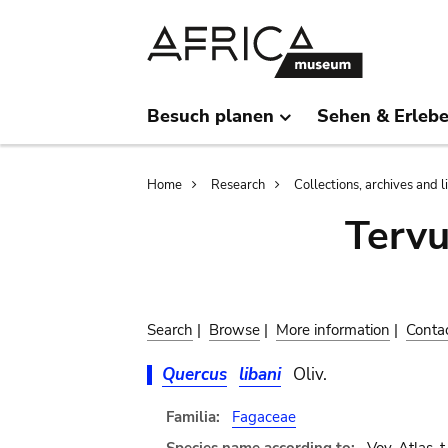
Skip
Skip
to
to
main
search
content
Besuch planen
Sehen & Erleb
Breadcrumb
Home
Research
Collections, archives and l
Terv
Search
|
Browse
|
More information
|
Conta
Quercus
libani
Oliv.
Familia:
Fagaceae