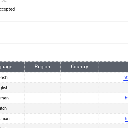
. 32.
accepted
guage
Region
Country
ench
ht
glish
rman
h
utch
onian
h