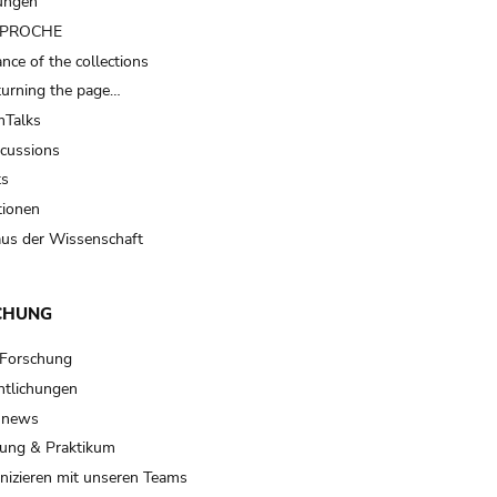
ungen
t PROCHE
nce of the collections
turning the page…
Talks
scussions
ts
tionen
us der Wissenschaft
CHUNG
 Forschung
ntlichungen
 news
ung & Praktikum
izieren mit unseren Teams