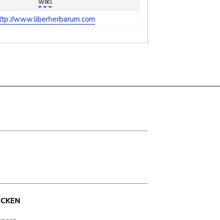
wiki
ttp://www.liberherbarum.com
ECKEN