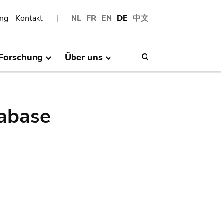
ng
Kontakt
NL
FR
EN
DE
中文
Forschung
Über uns
Search
abase