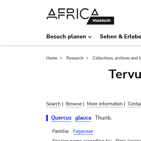
Skip
Skip
to
to
main
search
content
Besuch planen
Sehen & Erleb
Breadcrumb
Home
Research
Collections, archives and l
Terv
Search
|
Browse
|
More information
|
Conta
Quercus
glauca
Thunb.
Familia:
Fagaceae