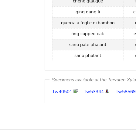
chêne glauque
qing gang li
c
quercia a foglie di bamboo
ring cupped oak
e
sano pate phalant
sano phalant
Specimens available at the Tervuren Xyl
Tw40501
Tw53344
Tw5856