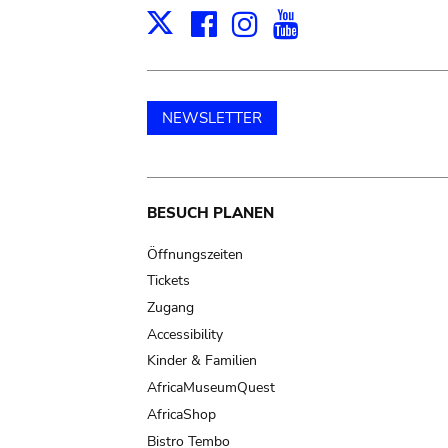
Facebook
Instagram
Youtube
Print
X
NEWSLETTER
Main
BESUCH PLANEN
navigation
Öffnungszeiten
Tickets
Zugang
Accessibility
Kinder & Familien
AfricaMuseumQuest
AfricaShop
Bistro Tembo