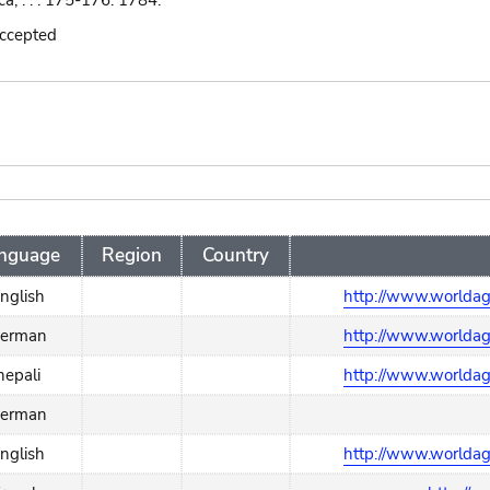
ca, . . . 175-176. 1784.
accepted
nguage
Region
Country
nglish
http://www.worldagr
erman
http://www.worldagr
nepali
http://www.worldagr
erman
nglish
http://www.worldagr