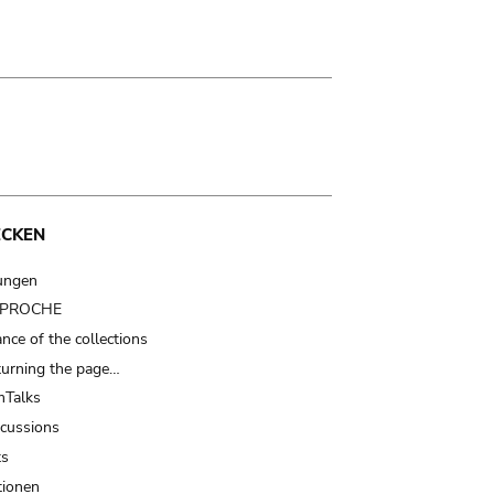
ECKEN
ungen
t PROCHE
nce of the collections
turning the page…
Talks
scussions
ts
tionen