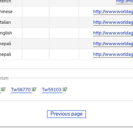
french
http://m
hinese
http://www.worldagr
italian
http://www.worldagr
nglish
http://www.worldagr
nepali
http://www.worldagr
nepali
http://www.worldagr
arium
9
Tw58770
Tw59103
Previous page