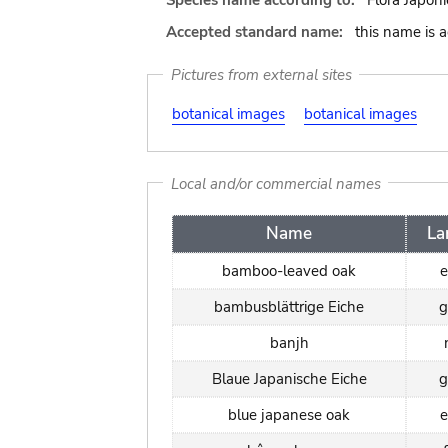
Species name according to:
Flora Japoni
Accepted standard name:
this name is 
Pictures from external sites
botanical images
botanical images
Local and/or commercial names
Name
La
bamboo-leaved oak
e
bambusblättrige Eiche
g
banjh
Blaue Japanische Eiche
g
blue japanese oak
e