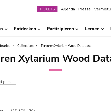
Submenu
TICKETS
Agenda
Presse
Vermietu
en
Entdecken
Partizipieren
Lernen
ibraries
Collections
Tervuren Xylarium Wood Database
uren Xylarium Wood Dat
ct persons