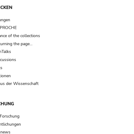
ECKEN
ungen
t PROCHE
nce of the collections
turning the page…
Talks
scussions
ts
tionen
us der Wissenschaft
CHUNG
 Forschung
ntlichungen
 news