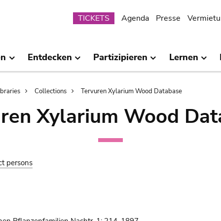
Submenu
TICKETS
Agenda
Presse
Vermietu
en
Entdecken
Partizipieren
Lernen
ibraries
Collections
Tervuren Xylarium Wood Database
uren Xylarium Wood Dat
ct persons