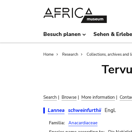
Skip
Skip
to
to
main
search
content
Besuch planen
Sehen & Erleb
Breadcrumb
Home
Research
Collections, archives and l
Terv
Search
|
Browse
|
More information
|
Conta
Lannea
schweinfurthii
Engl.
Familia:
Anacardiaceae