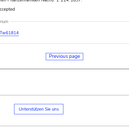
hen Pflanzenfamilien Nachtr. 1: 214. 1897.
accepted
arium
Tw61814
Previous page
Unterstützen Sie uns