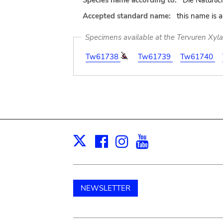
Species name according to:
Die Natürlic
Accepted standard name:
this name is 
Specimens available at the Tervuren Xyl
Tw61738
Tw61739
Tw61740
Facebook
Instagram
Youtube
Print
X
NEWSLETTER