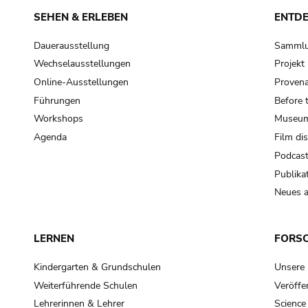
SEHEN & ERLEBEN
ENTD
Dauerausstellung
Samml
Wechselausstellungen
Projek
Online-Ausstellungen
Provena
Führungen
Before 
Workshops
Museum
Agenda
Film di
Podcas
Publika
Neues a
LERNEN
FORS
Kindergarten & Grundschulen
Unsere
Weiterführende Schulen
Veröffe
Lehrerinnen & Lehrer
Science