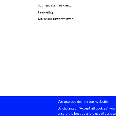
Journalistenresidenz
Freiwillig
Museum unterstützen
We use cookies on our website
By clicking on 'Accept all cookies', you
Submenu
TICKETS
Agenda
Presse
Vermietung
ensure the best possible use of our site