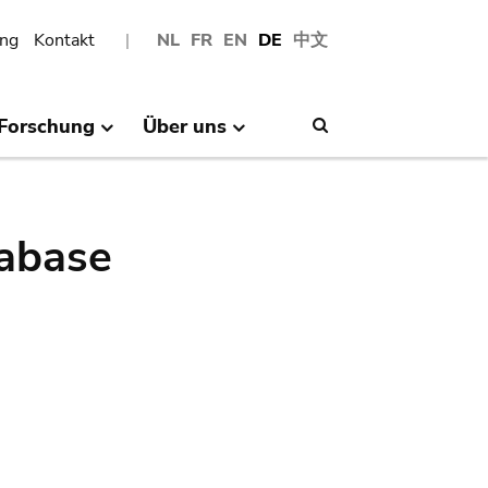
ng
Kontakt
NL
FR
EN
DE
中文
Forschung
Über uns
Search
abase