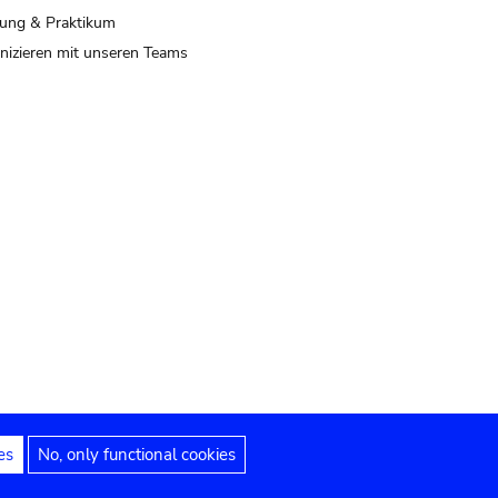
ung & Praktikum
izieren mit unseren Teams
es
No, only functional cookies
 Hinweise
Erklärung zur Barrierefreiheit