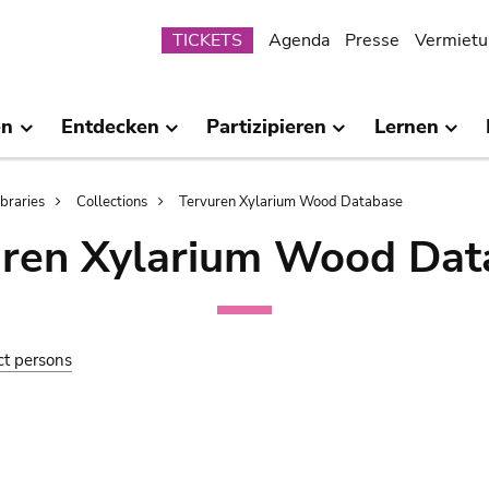
Submenu
TICKETS
Agenda
Presse
Vermietu
en
Entdecken
Partizipieren
Lernen
ibraries
Collections
Tervuren Xylarium Wood Database
uren Xylarium Wood Dat
ct persons