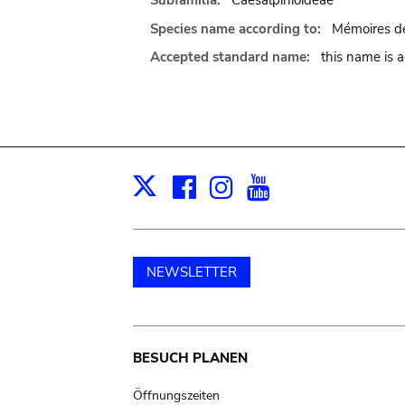
Subfamilia:
Caesalpinioideae
Species name according to:
Mémoires de
Accepted standard name:
this name is 
Facebook
Instagram
Youtube
Print
X
NEWSLETTER
Main
BESUCH PLANEN
navigation
Öffnungszeiten