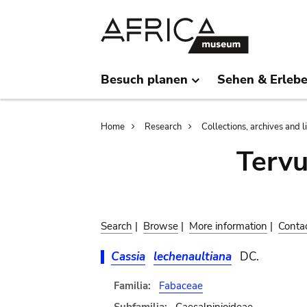
Skip
Skip
to
to
main
search
content
Besuch planen
Sehen & Erleb
Breadcrumb
Home
Research
Collections, archives and l
Terv
Search
|
Browse
|
More information
|
Conta
Cassia
lechenaultiana
DC.
Familia:
Fabaceae