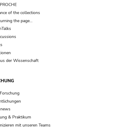
t PROCHE
nce of the collections
turning the page…
Talks
scussions
ts
tionen
us der Wissenschaft
CHUNG
 Forschung
ntlichungen
 news
ung & Praktikum
izieren mit unseren Teams