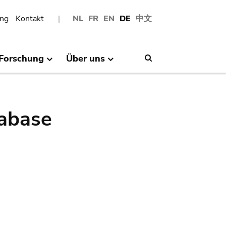
ng
Kontakt
NL
FR
EN
DE
中文
Forschung
Über uns
Search
abase