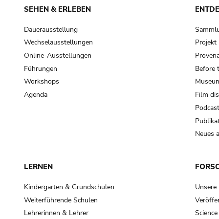
SEHEN & ERLEBEN
ENTD
Dauerausstellung
Samml
Wechselausstellungen
Projek
Online-Ausstellungen
Provena
Führungen
Before 
Workshops
Museum
Agenda
Film di
Podcas
Publika
Neues a
LERNEN
FORS
Kindergarten & Grundschulen
Unsere
Weiterführende Schulen
Veröffe
Lehrerinnen & Lehrer
Science