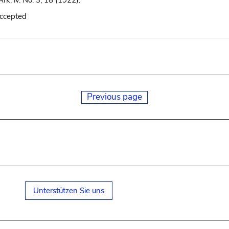
rk. iv. No. 3, 18 (1922).
accepted
Previous page
Unterstützen Sie uns