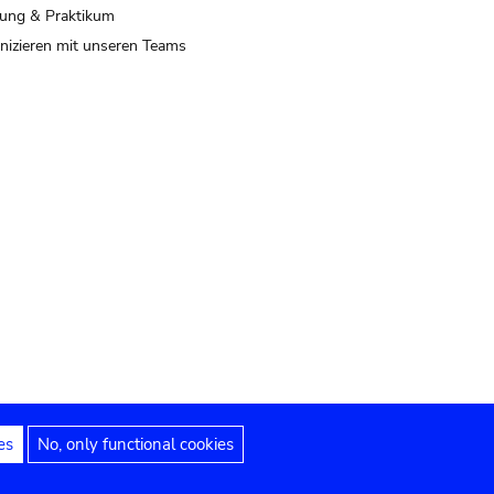
ung & Praktikum
izieren mit unseren Teams
es
No, only functional cookies
 Hinweise
Erklärung zur Barrierefreiheit