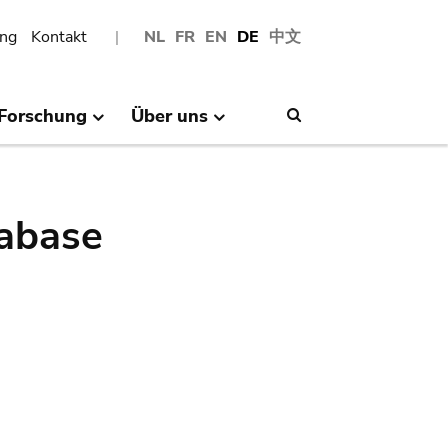
ng
Kontakt
NL
FR
EN
DE
中文
Forschung
Über uns
Search
abase