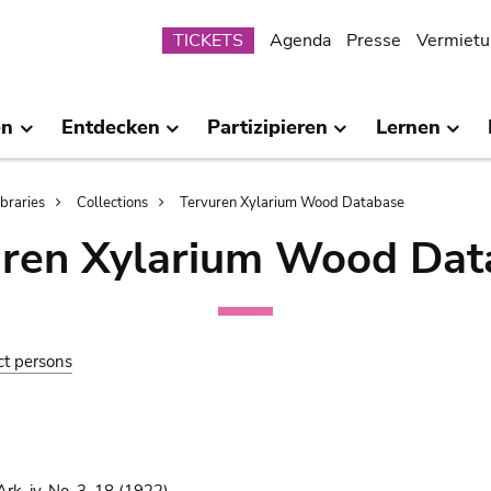
Submenu
TICKETS
Agenda
Presse
Vermietu
en
Entdecken
Partizipieren
Lernen
ibraries
Collections
Tervuren Xylarium Wood Database
uren Xylarium Wood Dat
ct persons