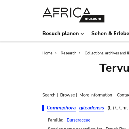
Skip
Skip
to
to
main
search
content
Besuch planen
Sehen & Erleb
Breadcrumb
Home
Research
Collections, archives and l
Terv
Search
|
Browse
|
More information
|
Conta
Commiphora
gileadensis
(L.) C.Chr.
Familia:
Burseraceae