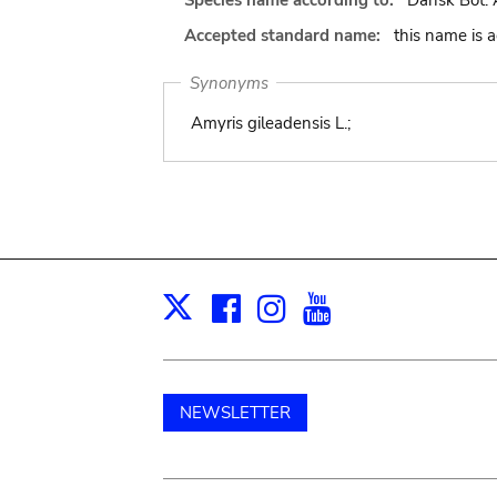
Species name according to:
Dansk Bot. A
Accepted standard name:
this name is 
Synonyms
Amyris gileadensis L.;
Facebook
Instagram
Youtube
Print
X
NEWSLETTER