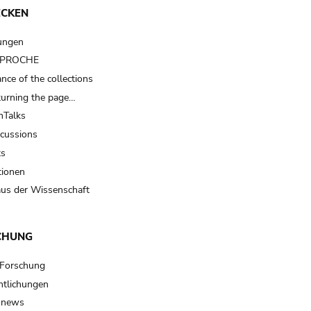
ECKEN
ungen
t PROCHE
nce of the collections
turning the page…
Talks
scussions
ts
tionen
us der Wissenschaft
CHUNG
 Forschung
ntlichungen
 news