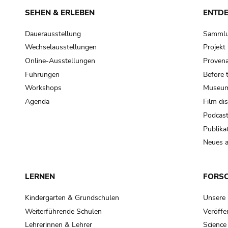
SEHEN & ERLEBEN
ENTD
Dauerausstellung
Samml
Wechselausstellungen
Projek
Online-Ausstellungen
Provena
Führungen
Before 
Workshops
Museum
Agenda
Film di
Podcas
Publika
Neues a
LERNEN
FORS
Kindergarten & Grundschulen
Unsere
Weiterführende Schulen
Veröffe
Lehrerinnen & Lehrer
Science