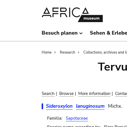
Skip
Skip
to
to
main
search
content
Besuch planen
Sehen & Erleb
Breadcrumb
Home
Research
Collections, archives and l
Terv
Search
|
Browse
|
More information
|
Conta
Sideroxylon
lanuginosum
Michx.
Familia:
Sapotaceae