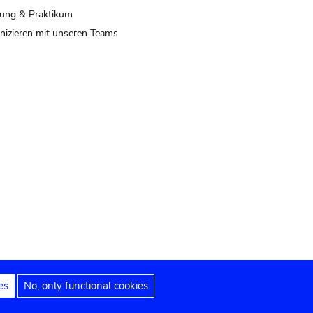
ung & Praktikum
izieren mit unseren Teams
es
No, only functional cookies
 Hinweise
Erklärung zur Barrierefreiheit