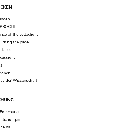
ECKEN
ungen
t PROCHE
nce of the collections
turning the page…
Talks
scussions
ts
tionen
us der Wissenschaft
CHUNG
 Forschung
ntlichungen
 news