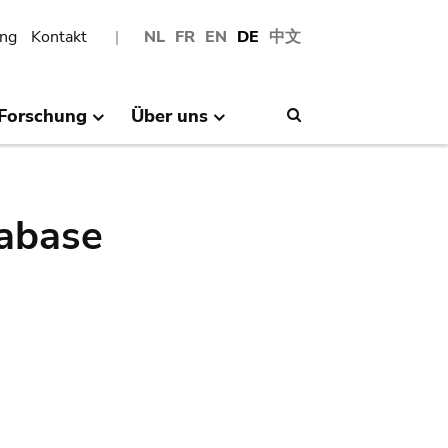
ng
Kontakt
NL
FR
EN
DE
中文
Forschung
Über uns
Search
abase