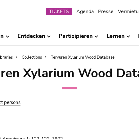
Submenu
TICKETS
Agenda
Presse
Vermietu
en
Entdecken
Partizipieren
Lernen
ibraries
Collections
Tervuren Xylarium Wood Database
uren Xylarium Wood Dat
ct persons