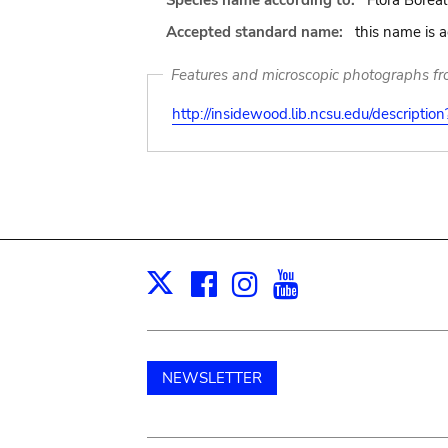
Species name according to:
Flora Borea
Accepted standard name:
this name is 
Features and microscopic photographs f
http://insidewood.lib.ncsu.edu/descripti
Facebook
Instagram
Youtube
Print
X
NEWSLETTER