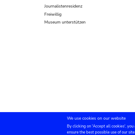
Journalistenresidenz
Freiwillig
Museum unterstützen
We use cookies on our website
By clicking on 'Accept all cookies', you
Submenu
TICKETS
Agenda
Presse
Vermietung
ensure the best possible use of our site