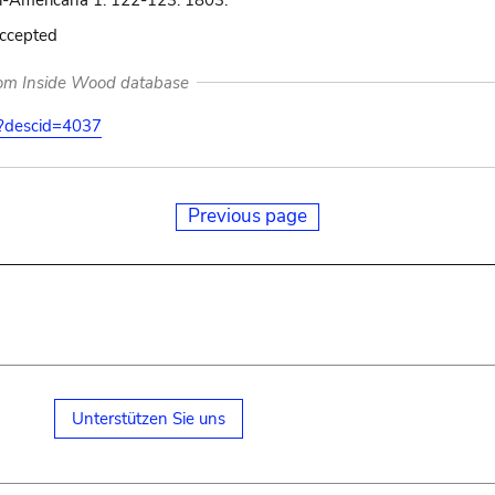
li-Americana 1: 122-123. 1803.
accepted
rom Inside Wood database
on?descid=4037
Previous page
Unterstützen Sie uns