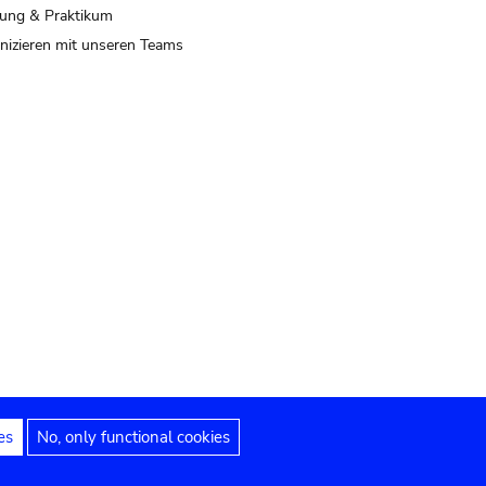
ung & Praktikum
izieren mit unseren Teams
es
No, only functional cookies
 Hinweise
Erklärung zur Barrierefreiheit