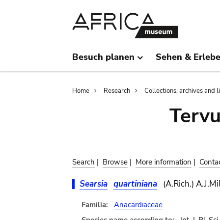
Skip
Skip
to
to
main
search
content
Besuch planen
Sehen & Erleb
Breadcrumb
Home
Research
Collections, archives and l
Terv
Search
|
Browse
|
More information
|
Conta
Searsia
quartiniana
(A.Rich.) A.J.Mil
Familia:
Anacardiaceae