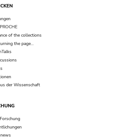
ECKEN
ungen
t PROCHE
nce of the collections
turning the page…
Talks
scussions
ts
tionen
us der Wissenschaft
CHUNG
 Forschung
ntlichungen
 news