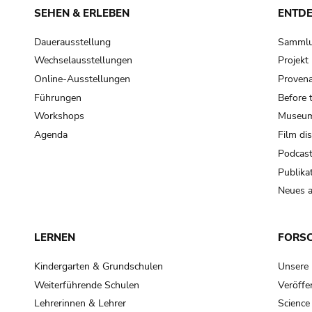
SEHEN & ERLEBEN
ENTD
Dauerausstellung
Samml
Wechselausstellungen
Projek
Online-Ausstellungen
Provena
Führungen
Before 
Workshops
Museum
Agenda
Film di
Podcas
Publika
Neues a
LERNEN
FORS
Kindergarten & Grundschulen
Unsere
Weiterführende Schulen
Veröffe
Lehrerinnen & Lehrer
Science