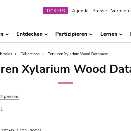
Submenu
TICKETS
Agenda
Presse
Vermietu
en
Entdecken
Partizipieren
Lernen
ibraries
Collections
Tervuren Xylarium Wood Database
uren Xylarium Wood Dat
ct persons
l.