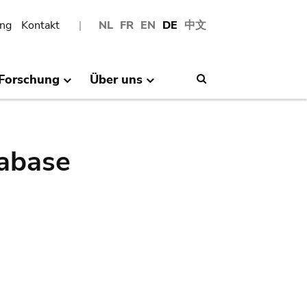
ng
Kontakt
NL
FR
EN
DE
中文
Forschung
Über uns
Search
abase