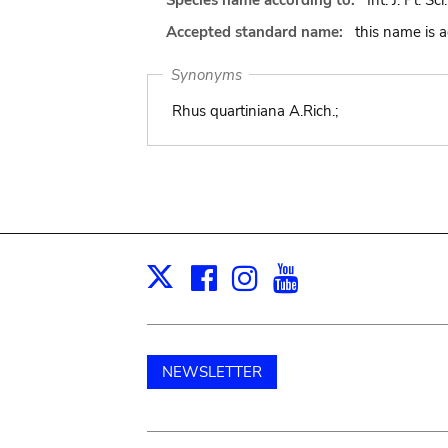
Species name according to:
Int. J. Pl. S
Accepted standard name:
this name is 
Synonyms
Rhus quartiniana A.Rich.;
Facebook
Instagram
Youtube
Print
X
NEWSLETTER