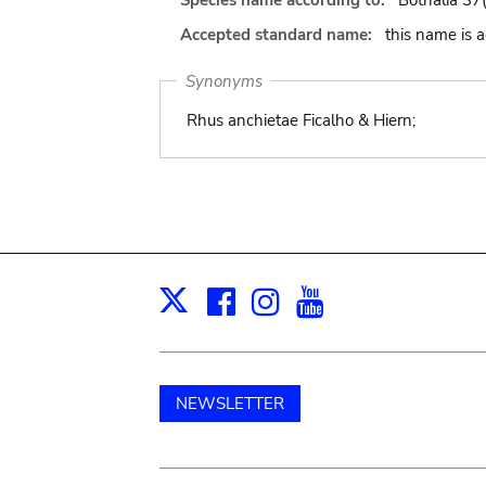
Species name according to:
Bothalia 37
Accepted standard name:
this name is 
Synonyms
Rhus anchietae Ficalho & Hiern;
Facebook
Instagram
Youtube
Print
X
NEWSLETTER