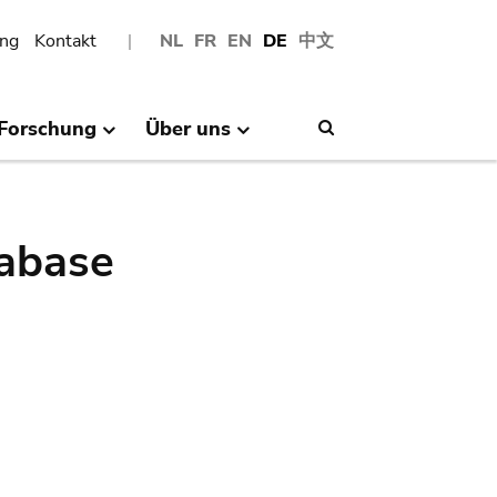
ng
Kontakt
NL
FR
EN
DE
中文
Forschung
Über uns
Search
abase