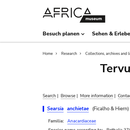
Skip
Skip
to
to
main
search
content
Besuch planen
Sehen & Erleb
Breadcrumb
Home
Research
Collections, archives and l
Terv
Search
|
Browse
|
More information
|
Conta
Searsia
anchietae
(Ficalho & Hiern)
Familia:
Anacardiaceae