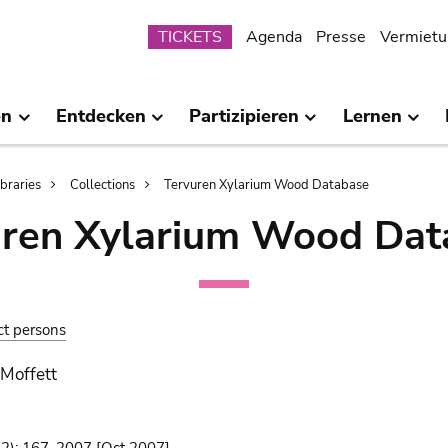
Submenu
TICKETS
Agenda
Presse
Vermietu
en
Entdecken
Partizipieren
Lernen
ibraries
Collections
Tervuren Xylarium Wood Database
uren Xylarium Wood Dat
ct persons
 Moffett