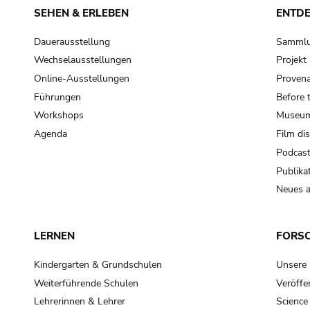
SEHEN & ERLEBEN
ENTD
Dauerausstellung
Samml
Wechselausstellungen
Projek
Online-Ausstellungen
Provena
Führungen
Before 
Workshops
Museum
Agenda
Film di
Podcas
Publika
Neues a
LERNEN
FORS
Kindergarten & Grundschulen
Unsere
Weiterführende Schulen
Veröffe
Lehrerinnen & Lehrer
Science