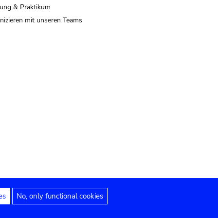
ung & Praktikum
izieren mit unseren Teams
es
No, only functional cookies
 Hinweise
Erklärung zur Barrierefreiheit