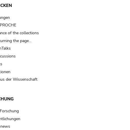
ECKEN
ungen
t PROCHE
nce of the collections
turning the page…
Talks
scussions
ts
tionen
us der Wissenschaft
CHUNG
 Forschung
ntlichungen
 news